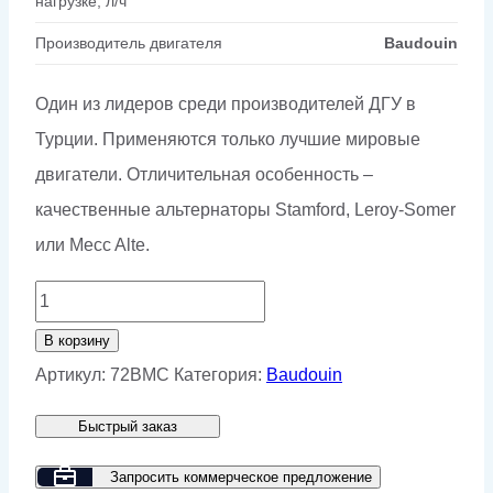
нагрузке, л/ч
Производитель двигателя
Baudouin
Один из лидеров среди производителей ДГУ в
Турции. Применяются только лучшие мировые
двигатели. Отличительная особенность –
качественные альтернаторы Stamford, Leroy-Somer
или Mecc Alte.
Количество
товара
В корзину
Дизельный
Артикул:
72BMC
Категория:
Baudouin
генератор
Быстрый заказ
GMP
72BMC
Запросить коммерческое предложение