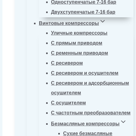
Одноступенчатые 7-16 бар
Двухступенчатые 7-16 бар
Винтовые компрессоры
Уличные компрессоры
С прямым приводом
С ременным приводом
С ресивером
С ресивером и осушителем
С ресивером и адсорбционным
осушителем
С осушителем
С частотным преобразователем
Безмасляные компрессоры
Сухие безмасляные