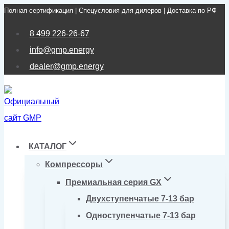
Полная сертификация | Спецусловия для дилеров | Доставка по РФ
Перейти
к
8 499 226-26-67
содержимому
info@gmp.energy
dealer@gmp.energy
КАТАЛОГ
Компрессоры
Премиальная серия GX
Двухступенчатые 7-13 бар
Одноступенчатые 7-13 бар