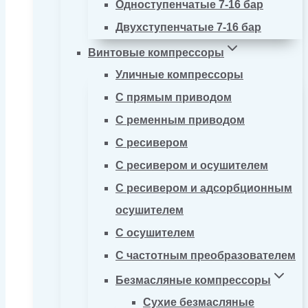
Одноступенчатые 7-16 бар
Двухступенчатые 7-16 бар
Винтовые компрессоры
Уличные компрессоры
С прямым приводом
С ременным приводом
С ресивером
С ресивером и осушителем
С ресивером и адсорбционным
осушителем
С осушителем
С частотным преобразователем
Безмасляные компрессоры
Сухие безмасляные