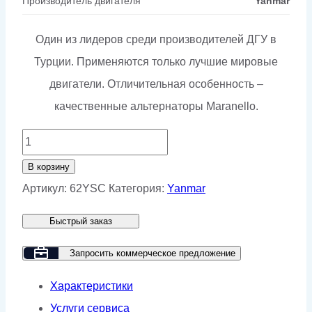
Производитель двигателя
Yanmar
Один из лидеров среди производителей ДГУ в
Турции. Применяются только лучшие мировые
двигатели. Отличительная особенность –
качественные альтернаторы Maranello.
Количество
товара
В корзину
Дизельный
Артикул:
62YSC
Категория:
Yanmar
генератор
Быстрый заказ
GMP
62YSC
Запросить коммерческое предложение
в
Характеристики
кожухе
Услуги сервиса