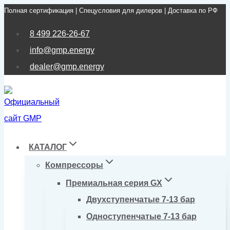
Полная сертификация | Спецусловия для дилеров | Доставка по РФ
Перейти
к
8 499 226-26-67
содержимому
info@gmp.energy
dealer@gmp.energy
КАТАЛОГ
Компрессоры
Премиальная серия GX
Двухступенчатые 7-13 бар
Одноступенчатые 7-13 бар