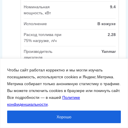
Номинальная
9.4
мощность, кВт
Исполнение
В кожухе
Расход топлива при
2.28
75% нагрузке, л/ч
Производитель
Yanmar
двигателя
Чтобы сайт работал корректно и мы могли изучать
1 073 919
₽
посещаемость, используются cookies и Яндекс.Метрика.
Метрика собирает только анонимную статистику о трафике.
В корзину
Вы можете отключить cookies в браузере или покинуть сайт.
Все подробности — в нашей
Политике
конфиденциальности
.
Хорошо
Дизельный генератор GMP