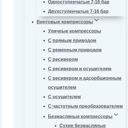
Одноступенчатые 7-16 бар
Двухступенчатые 7-16 бар
Винтовые компрессоры
Уличные компрессоры
С прямым приводом
С ременным приводом
С ресивером
С ресивером и осушителем
С ресивером и адсорбционным
осушителем
С осушителем
С частотным преобразователем
Безмасляные компрессоры
Сухие безмасляные