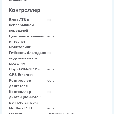
Контроллер
Блок ATS с
есть
непрерывной
передачей
Централизованный
есть
интернет-
мониторинг
Гибкость благодаря
есть
подключаемым
модулям
Порт GSM-GPRS-
есть
GPS-Ethernet
Контроллер
есть
двигателя
Контроллер
есть
дистанционного /
ручного запуска
Modbus RTU
есть
Модель
Datakom GB500