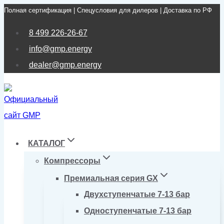
Полная сертификация | Спецусловия для дилеров | Доставка по РФ
Перейти
к
8 499 226-26-67
содержимому
info@gmp.energy
dealer@gmp.energy
КАТАЛОГ
Компрессоры
Премиальная серия GX
Двухступенчатые 7-13 бар
Одноступенчатые 7-13 бар