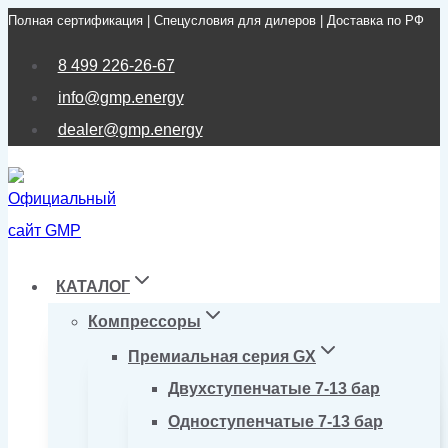
Полная сертификация | Спецусловия для дилеров | Доставка по РФ
Перейти
к
8 499 226-26-67
содержимому
info@gmp.energy
dealer@gmp.energy
КАТАЛОГ
Компрессоры
Премиальная серия GX
Двухступенчатые 7-13 бар
Одноступенчатые 7-13 бар