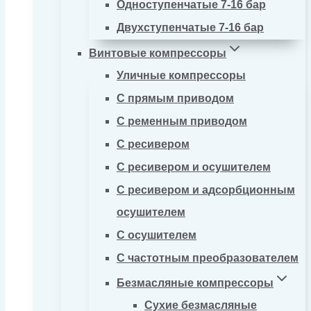
Одноступенчатые 7-16 бар
Двухступенчатые 7-16 бар
Винтовые компрессоры
Уличные компрессоры
С прямым приводом
С ременным приводом
С ресивером
С ресивером и осушителем
С ресивером и адсорбционным
осушителем
С осушителем
С частотным преобразователем
Безмасляные компрессоры
Сухие безмасляные