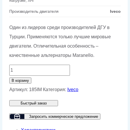
нагрузке, л/ч
Производитель двигателя
Iveco
Один из лидеров среди производителей ДГУ в
Турции. Применяются только лучшие мировые
двигатели. Отличительная особенность –
качественные альтернаторы Maranello.
Количество
товара
В корзину
Дизельный
Артикул:
185IM
Категория:
Iveco
генератор
Быстрый заказ
GMP
185IM
Запросить коммерческое предложение