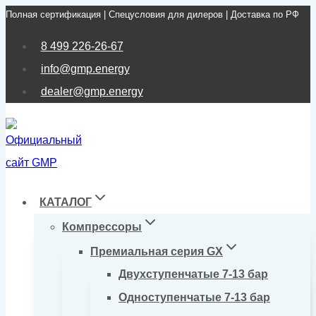
Полная сертификация | Спецусловия для дилеров | Доставка по РФ
Перейти
к
8 499 226-26-67
содержимому
info@gmp.energy
dealer@gmp.energy
КАТАЛОГ
Компрессоры
Премиальная серия GX
Двухступенчатые 7-13 бар
Одноступенчатые 7-13 бар