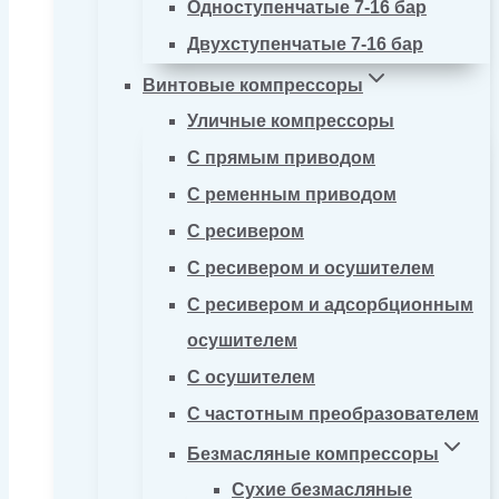
Одноступенчатые 7-16 бар
Двухступенчатые 7-16 бар
Винтовые компрессоры
Уличные компрессоры
С прямым приводом
С ременным приводом
С ресивером
С ресивером и осушителем
С ресивером и адсорбционным
осушителем
С осушителем
С частотным преобразователем
Безмасляные компрессоры
Сухие безмасляные