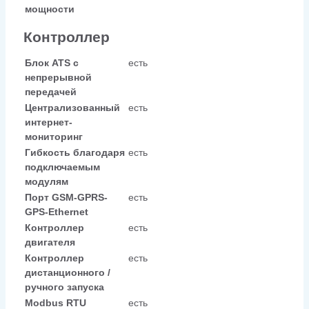
мощности
Контроллер
Блок ATS с
есть
непрерывной
передачей
Централизованный
есть
интернет-
мониторинг
Гибкость благодаря
есть
подключаемым
модулям
Порт GSM-GPRS-
есть
GPS-Ethernet
Контроллер
есть
двигателя
Контроллер
есть
дистанционного /
ручного запуска
Modbus RTU
есть