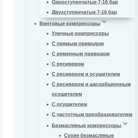
Одноступенчатые 7-16 бар
Двухступенчатые 7-16 бар
Винтовые компрессоры
Уличные компрессоры
С прямым приводом
С ременным приводом
С ресивером
С ресивером и осушителем
С ресивером и адсорбционным
осушителем
С осушителем
С частотным преобразователем
Безмасляные компрессоры
Сухие безмасляные