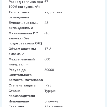
Расход топлива при
67
100% нагрузке, л/ч
Тип системы
жидкостная
охлаждения
Емкость системы
43
охлаждения, л
Минимальная t°С
-10
запуска (без
подогревателя ОЖ)
Объем системы
17.2
смазки, л
Межсервисный
600
интервал, ч
Ресурс до
30000
капитального
ремонта, моточасов
Степень защиты
IP23
Страна
Турция
производителя
Исполнение
В кожухе
Гарантия
12 месяцев