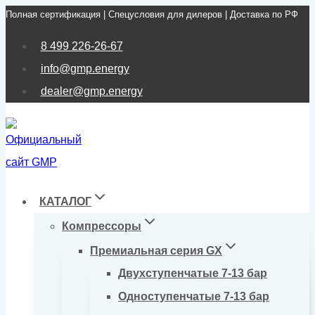
Полная сертификация | Спецусловия для дилеров | Доставка по РФ
Перейти
к
8 499 226-26-67
содержимому
info@gmp.energy
dealer@gmp.energy
КАТАЛОГ
Компрессоры
Премиальная серия GX
Двухступенчатые 7-13 бар
Одноступенчатые 7-13 бар