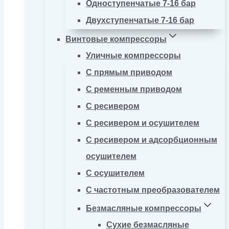
Одноступенчатые 7-16 бар
Двухступенчатые 7-16 бар
Винтовые компрессоры
Уличные компрессоры
С прямым приводом
С ременным приводом
С ресивером
С ресивером и осушителем
С ресивером и адсорбционным
осушителем
С осушителем
С частотным преобразователем
Безмасляные компрессоры
Сухие безмасляные