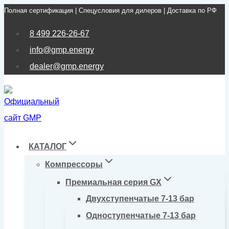
Полная сертификация | Спецусловия для дилеров | Доставка по РФ
Перейти
к
8 499 226-26-67
содержимому
info@gmp.energy
dealer@gmp.energy
КАТАЛОГ
Компрессоры
Премиальная серия GX
Двухступенчатые 7-13 бар
Одноступенчатые 7-13 бар