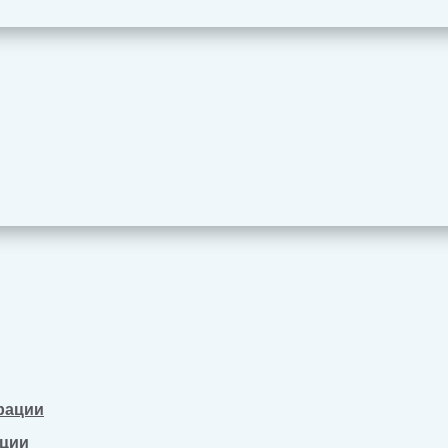
рации
ации