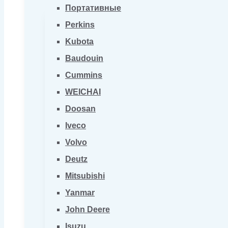
Портативные
Perkins
Kubota
Baudouin
Cummins
WEICHAI
Doosan
Iveco
Volvo
Deutz
Mitsubishi
Yanmar
John Deere
Isuzu