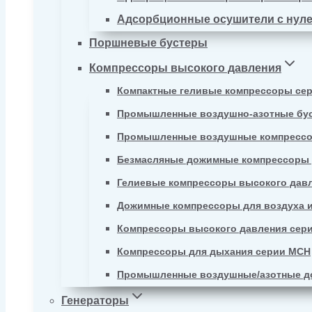
Адсорбционные осушители с нул
Поршневые бустеры
Компрессоры высокого давления
Компактные геливые компрессоры се
Промышленные воздушно-азотные бу
Промышленные воздушные компрессо
Безмасляные дожимные компрессоры д
Гелиевые компрессоры высокого давл
Дожимные компрессоры для воздуха и
Компрессоры высокого давления сер
Компрессоры для дыхания серии MCH
Промышленные воздушные/азотные д
Генераторы