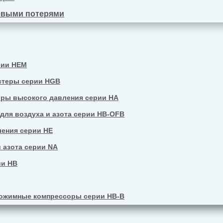
евыми потерями
рии HEM
стеры серии HGB
ры высокого давления серии HA
ля воздуха и азота серии HB-OFB
ения серии HE
 азота серии NA
ии HB
ожимные компрессоры серии HB-B