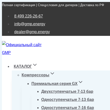
Полная сертификация | Спецусловия для дилеров | Доставка по РФ
Перейти
к
8 499 226-26-67
содержимому
info@gmp.energy
dealer@gmp.energy
КАТАЛОГ
Компрессоры
Премиальная серия GX
Двухступенчатые 7-13 бар
Одноступенчатые 7-13 бар
Одноступенчатые 7-16 бар