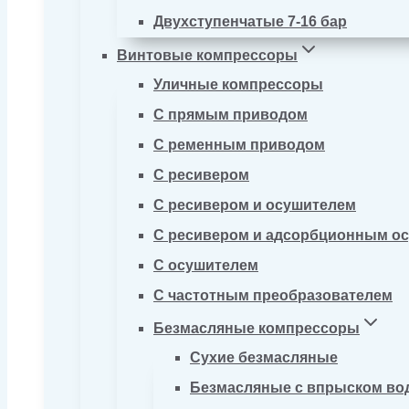
Двухступенчатые 7-16 бар
Винтовые компрессоры
Уличные компрессоры
С прямым приводом
С ременным приводом
С ресивером
С ресивером и осушителем
С ресивером и адсорбционным о
С осушителем
С частотным преобразователем
Безмасляные компрессоры
Сухие безмасляные
Безмасляные с впрыском во