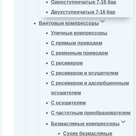
Одноступенчатые 7-16 бар
Двухступенчатые 7-16 бар
Винтовые компрессоры
Уличные компрессоры
С прямым приводом
С ременным приводом
С ресивером
С ресивером и осушителем
С ресивером и адсорбционным
осушителем
С осушителем
С частотным преобразователем
Безмасляные компрессоры
Сухие безмасляные