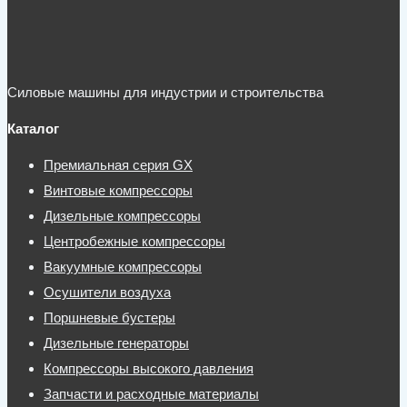
винтового
компрессора
132
Силовые машины для индустрии и строительства
кВт
Каталог
/
40
Премиальная серия GX
бар
Винтовые компрессоры
Дизельные компрессоры
со
Центробежные компрессоры
встроенным
Вакуумные компрессоры
осушителем
Осушители воздуха
для
Поршневые бустеры
металлообработки
Дизельные генераторы
Компрессоры высокого давления
Запчасти и расходные материалы