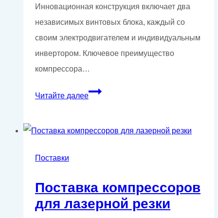
Инновационная конструкция включает два
независимых винтовых блока, каждый со
своим электродвигателем и индивидуальным
инвертором. Ключевое преимущество
компрессора…
Инновационный
Читайте далее
компрессор
GM55-
40VSD:
новый
Поставки
стандарт
Поставка компрессоров
надежности
для лазерной резки
в
сжатии