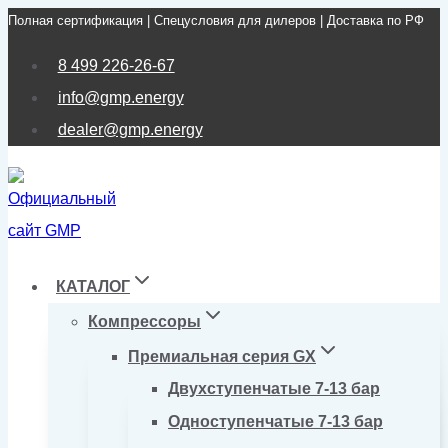
Полная сертификация | Спецусловия для дилеров | Доставка по РФ
Перейти
к
8 499 226-26-67
содержимому
info@gmp.energy
dealer@gmp.energy
КАТАЛОГ
Компрессоры
Премиальная серия GX
Двухступенчатые 7-13 бар
Одноступенчатые 7-13 бар