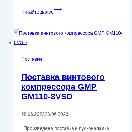
Поставка
Читайте далее
компрессора
GMP
GM22-
8VSD
на
Поставки
постоянных
Поставка винтового
магнитах
компрессора GMP
с
GM110-8VSD
частотным
преобразователем.
28.06.2023
28.06.2023
Произведена поставка и пусконаладка