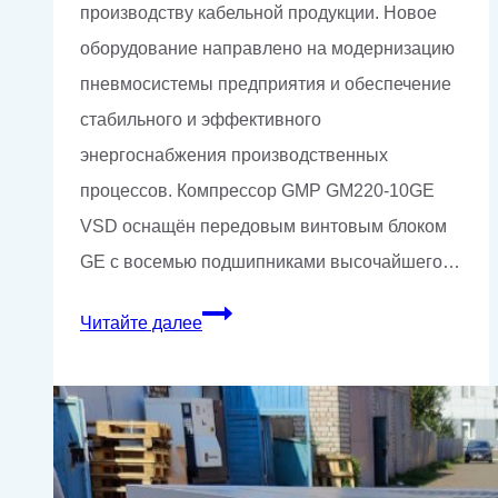
производству кабельной продукции. Новое
оборудование направлено на модернизацию
пневмосистемы предприятия и обеспечение
стабильного и эффективного
энергоснабжения производственных
процессов. Компрессор GMP GM220-10GE
VSD оснащён передовым винтовым блоком
GE с восемью подшипниками высочайшего…
Поставка
Читайте далее
энергоэффективного
винтового
компрессора
GMP
на