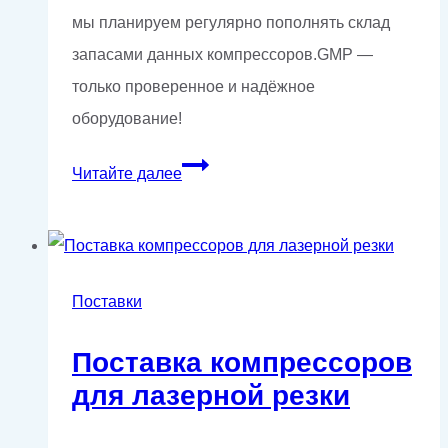
мы планируем регулярно пополнять склад
запасами данных компрессоров.GMP —
только проверенное и надёжное
оборудование!
Винтовые
Читайте далее
компрессоры
со
встроенными
осушителями
Поставки
в
Поставка компрессоров
наличии!
для лазерной резки