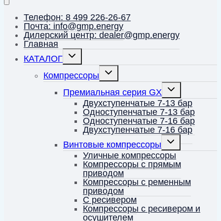
Телефон: 8 499 226-26-67
Почта: info@gmp.energy
Дилерский центр: dealer@gmp.energy
Главная
Переключить
КАТАЛОГ
дочернее
меню
Переключить
Компрессоры
дочернее
меню
Переключить
Премиальная серия GX
дочернее
меню
Двухступенчатые 7-13 бар
Одноступенчатые 7-13 бар
Одноступенчатые 7-16 бар
Двухступенчатые 7-16 бар
Переключить
Винтовые компрессоры
дочернее
меню
Уличные компрессоры
Компрессоры с прямым
приводом
Компрессоры с ременным
приводом
С ресивером
Компрессоры с ресивером и
осушителем