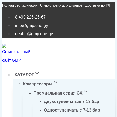
Полная сертификация | Спецусловия для дилеров | Доставка по РФ
Перейти
к
8 499 226-26-67
содержимому
info@gmp.energy
dealer@gmp.energy
КАТАЛОГ
Компрессоры
Премиальная серия GX
Двухступенчатые 7-13 бар
Одноступенчатые 7-13 бар