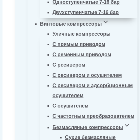
Одноступенчатые 7-16 бар
Двухступенчатые 7-16 бар
Винтовые компрессоры
Уличные компрессоры
С прямым приводом
С ременным приводом
С ресивером
С ресивером и осушителем
С ресивером и адсорбционным
осушителем
С осушителем
С частотным преобразователем
Безмасляные компрессоры
Сухие безмасляные