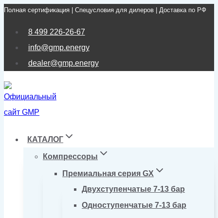
Полная сертификация | Спецусловия для дилеров | Доставка по РФ
Перейти
к
8 499 226-26-67
содержимому
info@gmp.energy
dealer@gmp.energy
КАТАЛОГ
Компрессоры
Премиальная серия GX
Двухступенчатые 7-13 бар
Одноступенчатые 7-13 бар