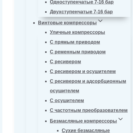
Одноступенчатые 7-16 бар
Двухступенчатые 7-16 бар
Винтовые компрессоры
Уличные компрессоры
С прямым приводом
С ременным приводом
С ресивером
С ресивером и осушителем
С ресивером и адсорбционным
осушителем
С осушителем
С частотным преобразователем
Безмасляные компрессоры
Сухие безмасляные