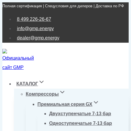
Полная сертификация | Спецусловия для дилеров | Доставка по РФ
Перейти
к
8 499 226-26-67
содержимому
info@gmp.energy
dealer@gmp.energy
КАТАЛОГ
Компрессоры
Премиальная серия GX
Двухступенчатые 7-13 бар
Одноступенчатые 7-13 бар