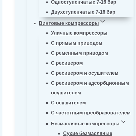
Одноступенчатые 7-16 бар
Двухступенчатые 7-16 бар
Винтовые компрессоры
Уличные компрессоры
С прямым приводом
С ременным приводом
С ресивером
С ресивером и осушителем
С ресивером и адсорбционным
осушителем
С осушителем
С частотным преобразователем
Безмасляные компрессоры
Сухие безмасляные