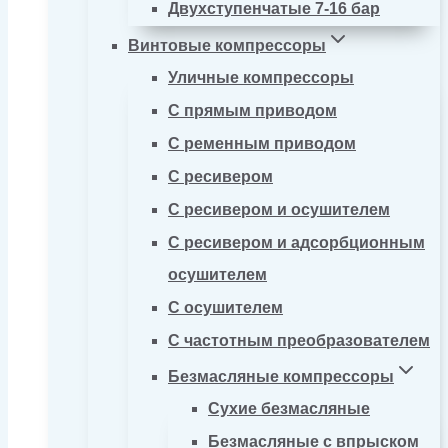
Двухступенчатые 7-16 бар
Винтовые компрессоры
Уличные компрессоры
С прямым приводом
С ременным приводом
С ресивером
С ресивером и осушителем
С ресивером и адсорбционным
осушителем
С осушителем
С частотным преобразователем
Безмасляные компрессоры
Сухие безмасляные
Безмасляные с впрыском