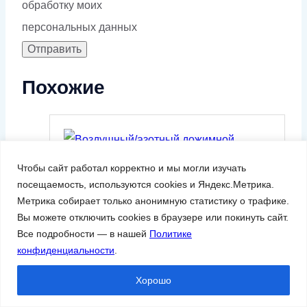
обработку моих
персональных данных
Похожие
Чтобы сайт работал корректно и мы могли изучать
посещаемость, используются cookies и Яндекс.Метрика.
Метрика собирает только анонимную статистику о трафике.
Воздушный/азотный дожимной
Вы можете отключить cookies в браузере или покинуть сайт.
компрессор GMP HB-B 75-30
Все подробности — в нашей
Политике
конфиденциальности
.
Производительность,
12.0
м³/мин
Хорошо
Мощность двигателя,
75