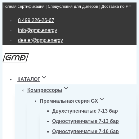
Полная сертификация | Спецусловия для дилеров | Доставка по РФ
Перейти
к
8 499 226-26-67
содержимому
info@gmp.energy
dealer@gmp.energy
КАТАЛОГ
Компрессоры
Премиальная серия GX
Двухступенчатые 7-13 бар
Одноступенчатые 7-13 бар
Одноступенчатые 7-16 бар