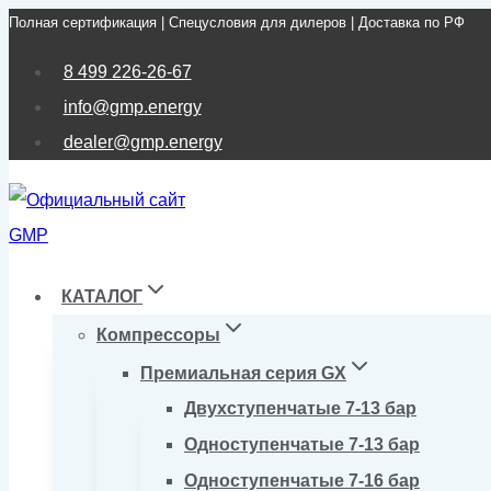
Полная сертификация | Спецусловия для дилеров | Доставка по РФ
Перейти
к
8 499 226-26-67
содержимому
info@gmp.energy
dealer@gmp.energy
КАТАЛОГ
Компрессоры
Премиальная серия GX
Двухступенчатые 7-13 бар
Одноступенчатые 7-13 бар
Одноступенчатые 7-16 бар