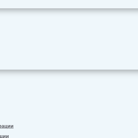
рации
ации