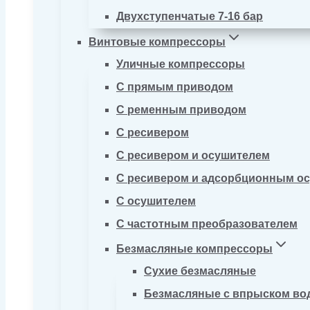
Двухступенчатые 7-16 бар
Винтовые компрессоры
Уличные компрессоры
С прямым приводом
С ременным приводом
С ресивером
С ресивером и осушителем
С ресивером и адсорбционным о
С осушителем
С частотным преобразователем
Безмасляные компрессоры
Сухие безмасляные
Безмасляные с впрыском во