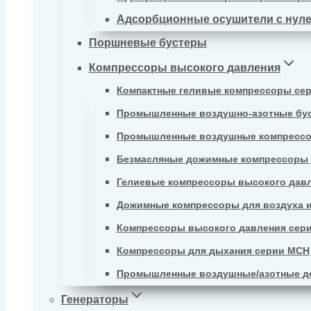
Адсорбционные осушители с нул
Поршневые бустеры
Компрессоры высокого давления
Компактные геливые компрессоры се
Промышленные воздушно-азотные бу
Промышленные воздушные компрессо
Безмасляные дожимные компрессоры д
Гелиевые компрессоры высокого давл
Дожимные компрессоры для воздуха и
Компрессоры высокого давления сер
Компрессоры для дыхания серии MCH
Промышленные воздушные/азотные д
Генераторы