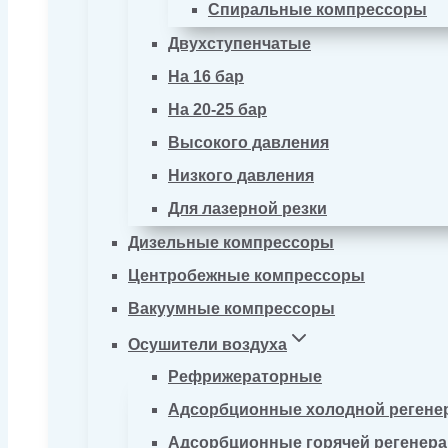
Спиральные компрессоры
Двухступенчатые
На 16 бар
На 20-25 бар
Высокого давления
Низкого давления
Для лазерной резки
Дизельные компрессоры
Центробежные компрессоры
Вакуумные компрессоры
Осушители воздуха
Рефрижераторные
Адсорбционные холодной регене
Адсорбционные горячей регенер