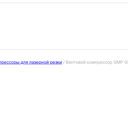
прессоры для лазерной резки
/
Винтовой компрессор GMP G