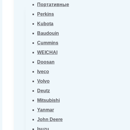
Портативные
Perkins
Kubota
Baudouin
Cummins
WEICHAI
Doosan
Iveco
Volvo
Deutz
Mitsubishi
Yanmar
John Deere
Isuzu