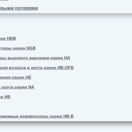
евыми потерями
рии HEM
стеры серии HGB
ры высокого давления серии HA
ля воздуха и азота серии HB-OFB
ения серии HE
 азота серии NA
ии HB
ожимные компрессоры серии HB-B