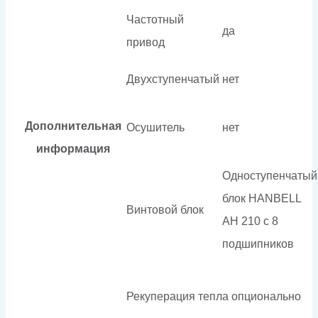
Частотный
да
привод
Двухступенчатый
нет
Дополнительная
Осушитель
нет
информация
Одноступенчатый
блок HANBELL
Винтовой блок
AH 210 с 8
подшипников
Рекуперация тепла
опционально