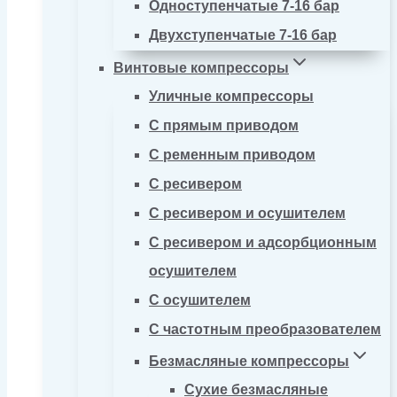
Одноступенчатые 7-16 бар
Двухступенчатые 7-16 бар
Винтовые компрессоры
Уличные компрессоры
С прямым приводом
С ременным приводом
С ресивером
С ресивером и осушителем
С ресивером и адсорбционным
осушителем
С осушителем
С частотным преобразователем
Безмасляные компрессоры
Сухие безмасляные