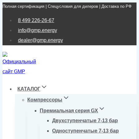
Полная сертификация | Спецусловия для дилеров | Доставка по РФ
Перейти
к
8 499 226-26-67
содержимому
info@gmp.energy
dealer@gmp.energy
КАТАЛОГ
Компрессоры
Премиальная серия GX
Двухступенчатые 7-13 бар
Одноступенчатые 7-13 бар