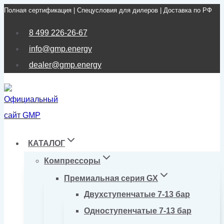
Полная сертификация | Спецусловия для дилеров | Доставка по РФ
Перейти
к
8 499 226-26-67
содержимому
info@gmp.energy
dealer@gmp.energy
КАТАЛОГ
Компрессоры
Премиальная серия GX
Двухступенчатые 7-13 бар
Одноступенчатые 7-13 бар