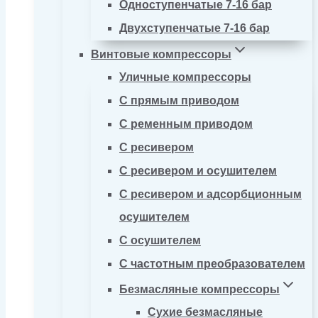
Одноступенчатые 7-16 бар
Двухступенчатые 7-16 бар
Винтовые компрессоры
Уличные компрессоры
С прямым приводом
С ременным приводом
С ресивером
С ресивером и осушителем
С ресивером и адсорбционным
осушителем
С осушителем
С частотным преобразователем
Безмасляные компрессоры
Сухие безмасляные