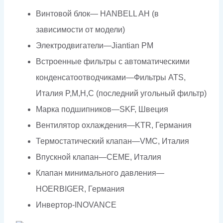
Винтовой блок— HANBELL AH (в
зависимости от модели)
Электродвигатели—Jiantian PM
Встроенные фильтры с автоматическими
конденсатоотводчиками—Фильтры ATS,
Италия P,M,H,C (последний угольный фильтр)
Марка подшипников—SKF, Швеция
Вентилятор охлаждения—KTR, Германия
Термостатический клапан—VMC, Италия
Впускной клапан—CEME, Италия
Клапан минимального давления—
HOERBIGER, Германия
Инвертор-INOVANCE