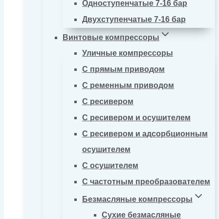
Одноступенчатые 7-16 бар
Двухступенчатые 7-16 бар
Винтовые компрессоры
Уличные компрессоры
С прямым приводом
С ременным приводом
С ресивером
С ресивером и осушителем
С ресивером и адсорбционным
осушителем
С осушителем
С частотным преобразователем
Безмасляные компрессоры
Сухие безмасляные