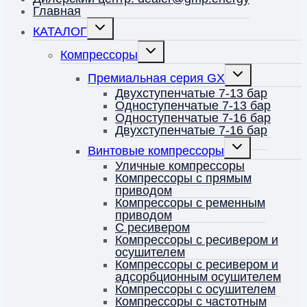
Главная
Переключить
КАТАЛОГ
дочернее
меню
Переключить
Компрессоры
дочернее
меню
Переключить
Премиальная серия GX
дочернее
меню
Двухступенчатые 7-13 бар
Одноступенчатые 7-13 бар
Одноступенчатые 7-16 бар
Двухступенчатые 7-16 бар
Переключить
Винтовые компрессоры
дочернее
меню
Уличные компрессоры
Компрессоры с прямым
приводом
Компрессоры с ременным
приводом
С ресивером
Компрессоры с ресивером и
осушителем
Компрессоры с ресивером и
адсорбционным осушителем
Компрессоры с осушителем
Компрессоры с частотным