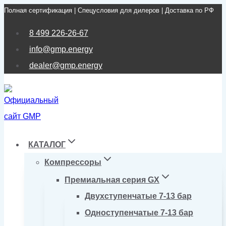
Полная сертификация | Спецусловия для дилеров | Доставка по РФ
Перейти
к
8 499 226-26-67
содержимому
info@gmp.energy
dealer@gmp.energy
КАТАЛОГ
Компрессоры
Премиальная серия GX
Двухступенчатые 7-13 бар
Одноступенчатые 7-13 бар