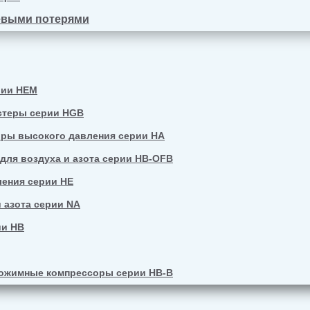
евыми потерями
рии HEM
стеры серии HGB
ры высокого давления серии HA
ля воздуха и азота серии HB-OFB
ения серии HE
 азота серии NA
ии HB
ожимные компрессоры серии HB-B