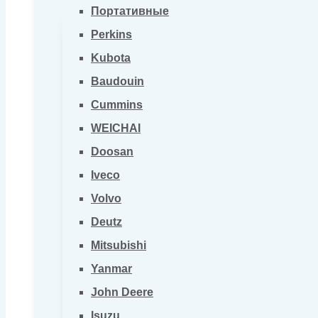
Портативные
Perkins
Kubota
Baudouin
Cummins
WEICHAI
Doosan
Iveco
Volvo
Deutz
Mitsubishi
Yanmar
John Deere
Isuzu