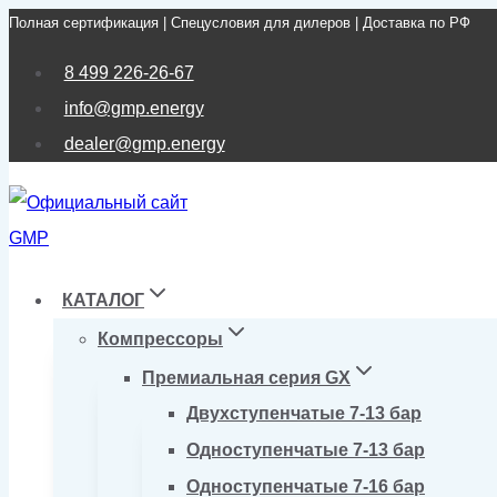
Полная сертификация | Спецусловия для дилеров | Доставка по РФ
Перейти
к
8 499 226-26-67
содержимому
info@gmp.energy
dealer@gmp.energy
КАТАЛОГ
Компрессоры
Премиальная серия GX
Двухступенчатые 7-13 бар
Одноступенчатые 7-13 бар
Одноступенчатые 7-16 бар