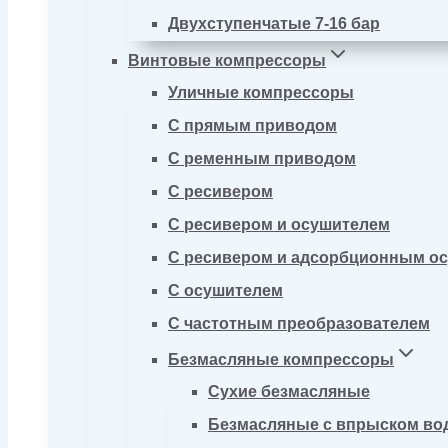
Двухступенчатые 7-16 бар
Винтовые компрессоры
Уличные компрессоры
С прямым приводом
С ременным приводом
С ресивером
С ресивером и осушителем
С ресивером и адсорбционным о
С осушителем
С частотным преобразователем
Безмасляные компрессоры
Сухие безмасляные
Безмасляные с впрыском во