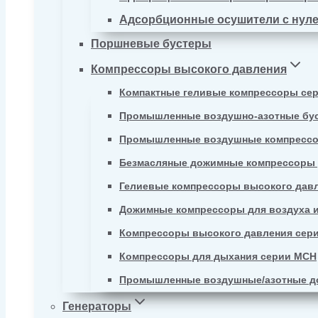
Адсорбционные осушители с нул
Поршневые бустеры
Компрессоры высокого давления
Компактные геливые компрессоры се
Промышленные воздушно-азотные бу
Промышленные воздушные компрессо
Безмасляные дожимные компрессоры д
Гелиевые компрессоры высокого давл
Дожимные компрессоры для воздуха и
Компрессоры высокого давления сер
Компрессоры для дыхания серии MCH
Промышленные воздушные/азотные д
Генераторы