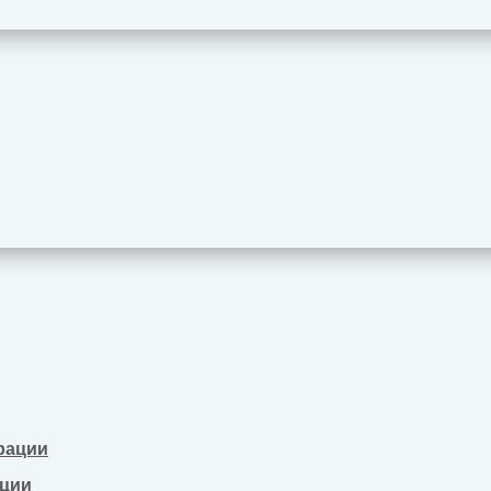
рации
ации