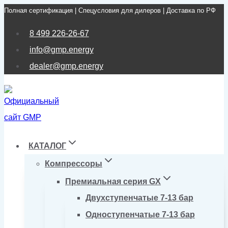
Полная сертификация | Спецусловия для дилеров | Доставка по РФ
Перейти
к
8 499 226-26-67
содержимому
info@gmp.energy
dealer@gmp.energy
КАТАЛОГ
Компрессоры
Премиальная серия GX
Двухступенчатые 7-13 бар
Одноступенчатые 7-13 бар