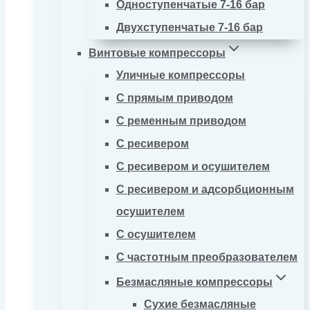
Одноступенчатые 7-16 бар
Двухступенчатые 7-16 бар
Винтовые компрессоры
Уличные компрессоры
С прямым приводом
С ременным приводом
С ресивером
С ресивером и осушителем
С ресивером и адсорбционным
осушителем
С осушителем
С частотным преобразователем
Безмасляные компрессоры
Сухие безмасляные