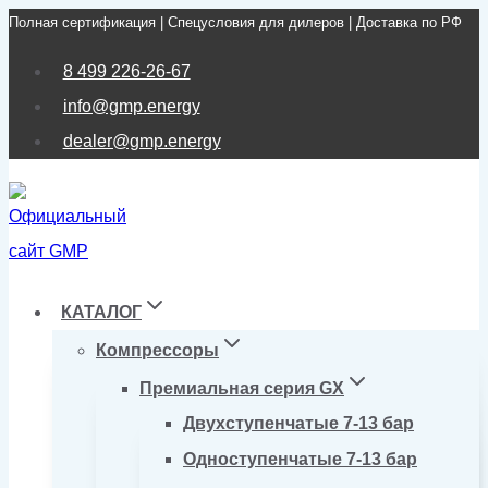
Полная сертификация | Спецусловия для дилеров | Доставка по РФ
Перейти
к
8 499 226-26-67
содержимому
info@gmp.energy
dealer@gmp.energy
КАТАЛОГ
Компрессоры
Премиальная серия GX
Двухступенчатые 7-13 бар
Одноступенчатые 7-13 бар