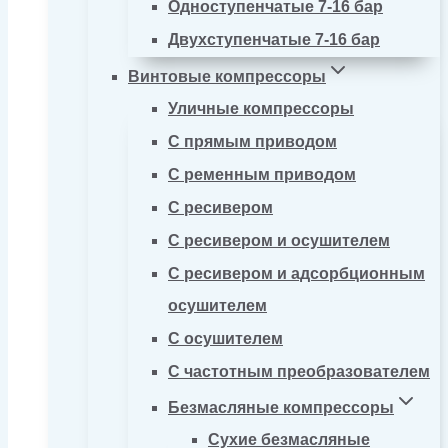
Одноступенчатые 7-16 бар
Двухступенчатые 7-16 бар
Винтовые компрессоры
Уличные компрессоры
С прямым приводом
С ременным приводом
С ресивером
С ресивером и осушителем
С ресивером и адсорбционным
осушителем
С осушителем
С частотным преобразователем
Безмасляные компрессоры
Сухие безмасляные