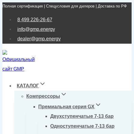
Полная сертификация | Спецусловия для дилеров | Доставка по РФ
Перейти
к
8 499 226-26-67
содержимому
info@gmp.energy
dealer@gmp.energy
КАТАЛОГ
Компрессоры
Премиальная серия GX
Двухступенчатые 7-13 бар
Одноступенчатые 7-13 бар