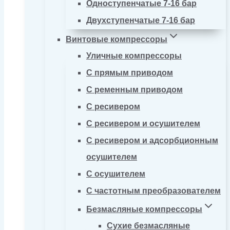
Одноступенчатые 7-16 бар
Двухступенчатые 7-16 бар
Винтовые компрессоры
Уличные компрессоры
С прямым приводом
С ременным приводом
С ресивером
С ресивером и осушителем
С ресивером и адсорбционным
осушителем
С осушителем
С частотным преобразователем
Безмасляные компрессоры
Сухие безмасляные