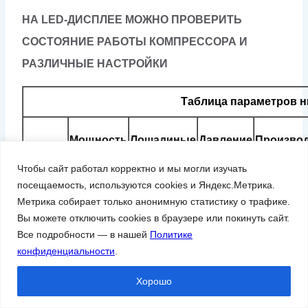
НА LED-ДИСПЛЕЕ МОЖНО ПРОВЕРИТЬ
СОСТОЯНИЕ РАБОТЫ КОМПРЕССОРА И
РАЗЛИЧНЫЕ НАСТРОЙКИ
Таблица параметров н
Мощность
Лошадиные
Давление
Произво
Модель
(кВт)
силы (HP)
(бар)
(м
Чтобы сайт работал корректно и мы могли изучать
посещаемость, используются cookies и Яндекс.Метрика.
3
GM15-3
Метрика собирает только анонимную статистику о трафике.
15
20
Вы можете отключить cookies в браузере или покинуть сайт.
(4)
4
Все подробности — в нашей
Политике
3
GM22-3
конфиденциальности
.
22
30
(4,5)
4
Хорошо
3