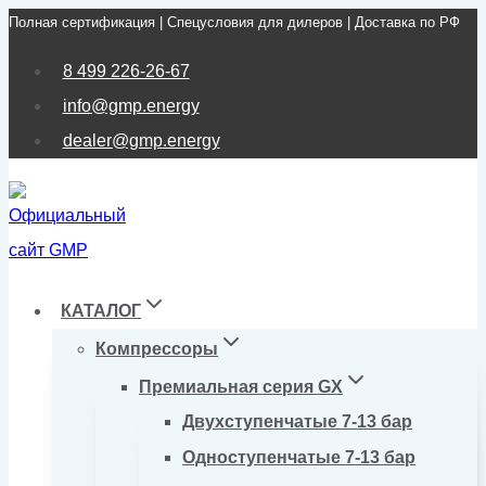
Полная сертификация | Спецусловия для дилеров | Доставка по РФ
Перейти
к
8 499 226-26-67
содержимому
info@gmp.energy
dealer@gmp.energy
КАТАЛОГ
Компрессоры
Премиальная серия GX
Двухступенчатые 7-13 бар
Одноступенчатые 7-13 бар