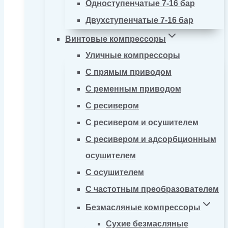
Одноступенчатые 7-16 бар
Двухступенчатые 7-16 бар
Винтовые компрессоры
Уличные компрессоры
С прямым приводом
С ременным приводом
С ресивером
С ресивером и осушителем
С ресивером и адсорбционным
осушителем
С осушителем
С частотным преобразователем
Безмасляные компрессоры
Сухие безмасляные