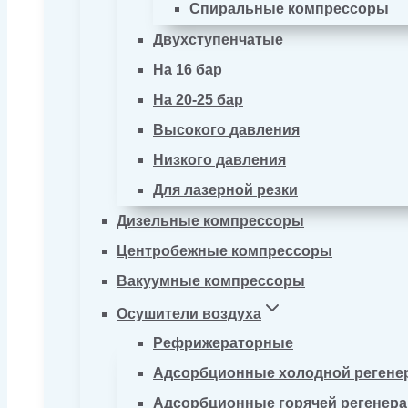
Спиральные компрессоры
Двухступенчатые
На 16 бар
На 20-25 бар
Высокого давления
Низкого давления
Для лазерной резки
Дизельные компрессоры
Центробежные компрессоры
Вакуумные компрессоры
Осушители воздуха
Рефрижераторные
Адсорбционные холодной регене
Адсорбционные горячей регенер