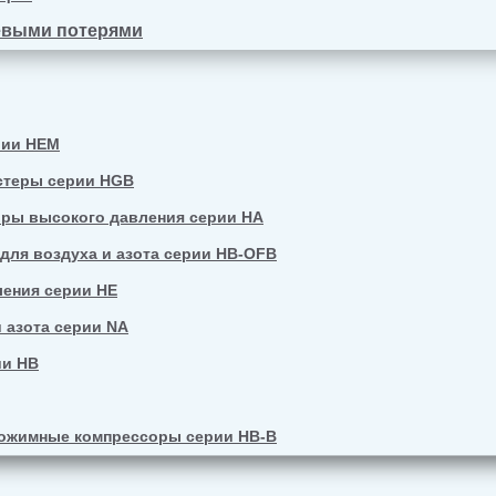
евыми потерями
рии HEM
стеры серии HGB
ры высокого давления серии HA
ля воздуха и азота серии HB-OFB
ения серии HE
 азота серии NA
ии HB
ожимные компрессоры серии HB-B