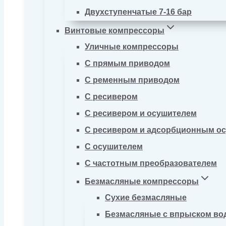
Двухступенчатые 7-16 бар
Винтовые компрессоры
Уличные компрессоры
С прямым приводом
С ременным приводом
С ресивером
С ресивером и осушителем
С ресивером и адсорбционным о
С осушителем
С частотным преобразователем
Безмасляные компрессоры
Сухие безмасляные
Безмасляные с впрыском во