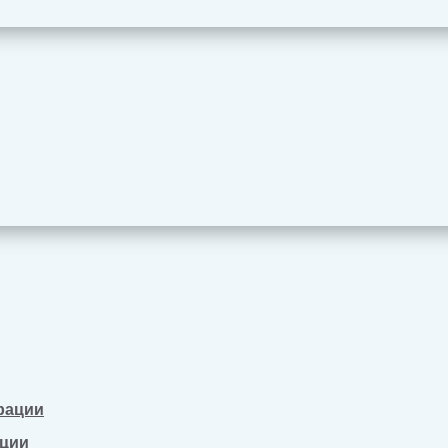
рации
ации