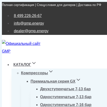
Полная сертификация | Спецусловия для дилеров | Доставка по РФ
Перейти
к
8 499 226-26-67
содержимому
info@gmp.energy
dealer@gmp.energy
КАТАЛОГ
Компрессоры
Премиальная серия GX
Двухступенчатые 7-13 бар
Одноступенчатые 7-13 бар
Одноступенчатые 7-16 бар