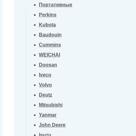
Портативные
Perkins
Kubota
Baudouin
Cummins
WEICHAI
Doosan
Iveco
Volvo
Deutz
Mitsubishi
Yanmar
John Deere
Isuzu