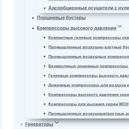
Адсорбционные осушители с нул
Поршневые бустеры
Компрессоры высокого давления
Компактные геливые компрессоры се
Промышленные воздушно-азотные бу
Промышленные воздушные компрессо
Безмасляные дожимные компрессоры д
Гелиевые компрессоры высокого давл
Дожимные компрессоры для воздуха и
Компрессоры высокого давления сер
Компрессоры для дыхания серии MCH
Промышленные воздушные/азотные д
Генераторы