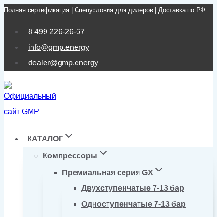
Полная сертификация | Спецусловия для дилеров | Доставка по РФ
Перейти
к
8 499 226-26-67
содержимому
info@gmp.energy
dealer@gmp.energy
КАТАЛОГ
Компрессоры
Премиальная серия GX
Двухступенчатые 7-13 бар
Одноступенчатые 7-13 бар