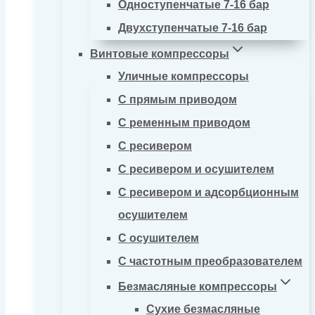
Одноступенчатые 7-16 бар
Двухступенчатые 7-16 бар
Винтовые компрессоры
Уличные компрессоры
С прямым приводом
С ременным приводом
С ресивером
С ресивером и осушителем
С ресивером и адсорбционным
осушителем
С осушителем
С частотным преобразователем
Безмасляные компрессоры
Сухие безмасляные