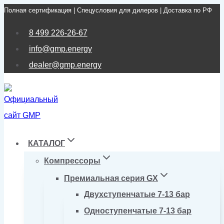
Полная сертификация | Спецусловия для дилеров | Доставка по РФ
Перейти
к
8 499 226-26-67
содержимому
info@gmp.energy
dealer@gmp.energy
КАТАЛОГ
Компрессоры
Премиальная серия GX
Двухступенчатые 7-13 бар
Одноступенчатые 7-13 бар