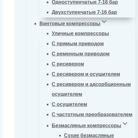
Одноступенчатые 7-16 бар
Двухступенчатые 7-16 бар
Винтовые компрессоры
Уличные компрессоры
С прямым приводом
С ременным приводом
С ресивером
С ресивером и осушителем
С ресивером и адсорбционным
осушителем
С осушителем
С частотным преобразователем
Безмасляные компрессоры
Сухие безмасляные