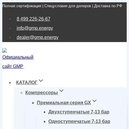
Полная сертификация | Спецусловия для дилеров | Доставка по РФ
Перейти
к
8 499 226-26-67
содержимому
info@gmp.energy
dealer@gmp.energy
КАТАЛОГ
Компрессоры
Премиальная серия GX
Двухступенчатые 7-13 бар
Одноступенчатые 7-13 бар