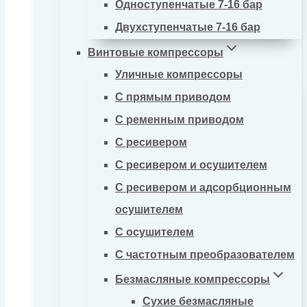
Одноступенчатые 7-16 бар
Двухступенчатые 7-16 бар
Винтовые компрессоры
Уличные компрессоры
С прямым приводом
С ременным приводом
С ресивером
С ресивером и осушителем
С ресивером и адсорбционным
осушителем
С осушителем
С частотным преобразователем
Безмасляные компрессоры
Сухие безмасляные