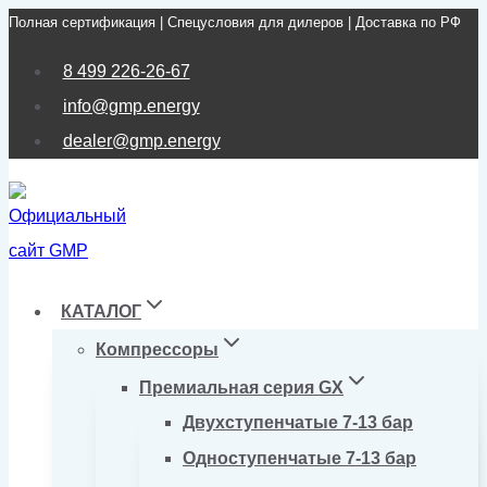
Полная сертификация | Спецусловия для дилеров | Доставка по РФ
Перейти
к
8 499 226-26-67
содержимому
info@gmp.energy
dealer@gmp.energy
КАТАЛОГ
Компрессоры
Премиальная серия GX
Двухступенчатые 7-13 бар
Одноступенчатые 7-13 бар