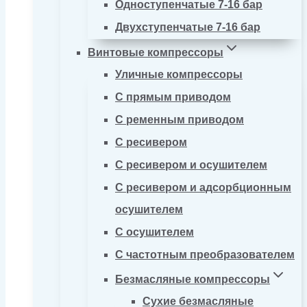
Одноступенчатые 7-16 бар
Двухступенчатые 7-16 бар
Винтовые компрессоры
Уличные компрессоры
С прямым приводом
С ременным приводом
С ресивером
С ресивером и осушителем
С ресивером и адсорбционным
осушителем
С осушителем
С частотным преобразователем
Безмасляные компрессоры
Сухие безмасляные