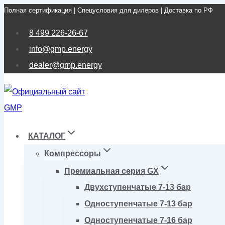
Полная сертификация | Спецусловия для дилеров | Доставка по РФ
Перейти
к
8 499 226-26-67
содержимому
info@gmp.energy
dealer@gmp.energy
КАТАЛОГ
Компрессоры
Премиальная серия GX
Двухступенчатые 7-13 бар
Одноступенчатые 7-13 бар
Одноступенчатые 7-16 бар