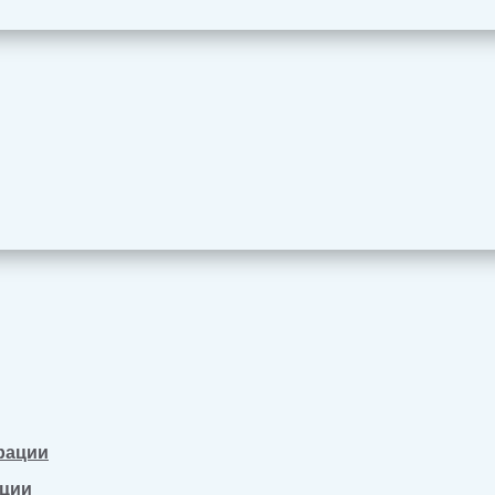
рации
ации