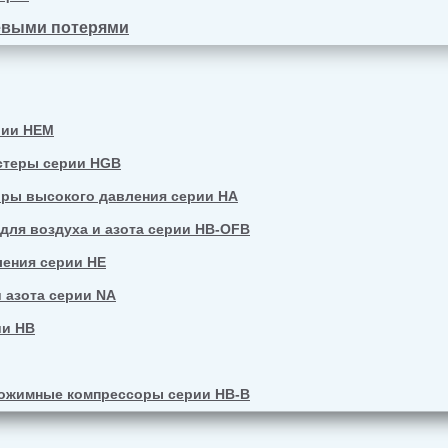
евыми потерями
рии HEM
стеры серии HGB
ры высокого давления серии HA
ля воздуха и азота серии HB-OFB
ения серии HE
 азота серии NA
ии HB
ожимные компрессоры серии HB-B