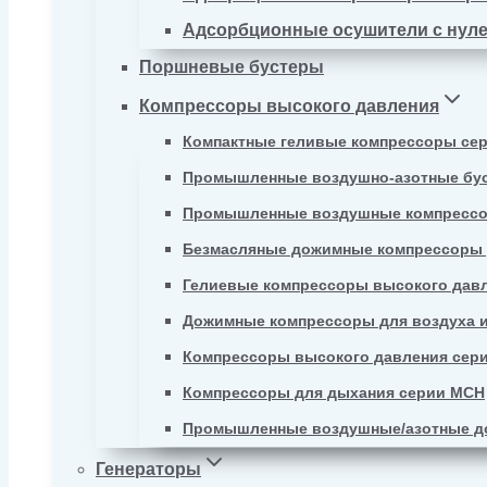
Адсорбционные осушители с нул
Поршневые бустеры
Компрессоры высокого давления
Компактные геливые компрессоры се
Промышленные воздушно-азотные бу
Промышленные воздушные компрессо
Безмасляные дожимные компрессоры д
Гелиевые компрессоры высокого давл
Дожимные компрессоры для воздуха и
Компрессоры высокого давления сер
Компрессоры для дыхания серии MCH
Промышленные воздушные/азотные д
Генераторы