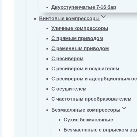
Двухступенчатые 7-16 бар
Винтовые компрессоры
Уличные компрессоры
С прямым приводом
С ременным приводом
С ресивером
С ресивером и осушителем
С ресивером и адсорбционным о
С осушителем
С частотным преобразователем
Безмасляные компрессоры
Сухие безмасляные
Безмасляные с впрыском во