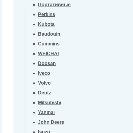
Портативные
Perkins
Kubota
Baudouin
Cummins
WEICHAI
Doosan
Iveco
Volvo
Deutz
Mitsubishi
Yanmar
John Deere
Isuzu