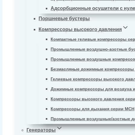
Адсорбционные осушители с нул
Поршневые бустеры
Компрессоры высокого давления
Компактные геливые компрессоры се
Промышленные воздушно-азотные бу
Промышленные воздушные компрессо
Безмасляные дожимные компрессоры д
Гелиевые компрессоры высокого давл
Дожимные компрессоры для воздуха и
Компрессоры высокого давления сер
Компрессоры для дыхания серии MCH
Промышленные воздушные/азотные д
Генераторы