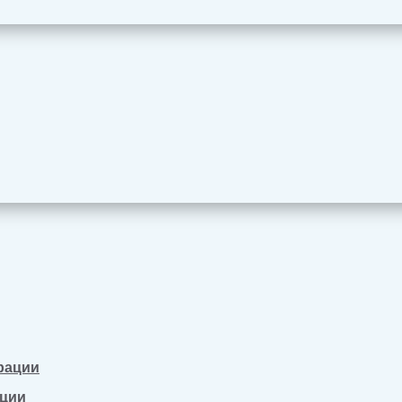
рации
ации