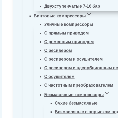
Двухступенчатые 7-16 бар
Винтовые компрессоры
Уличные компрессоры
С прямым приводом
С ременным приводом
С ресивером
С ресивером и осушителем
С ресивером и адсорбционным о
С осушителем
С частотным преобразователем
Безмасляные компрессоры
Сухие безмасляные
Безмасляные с впрыском во