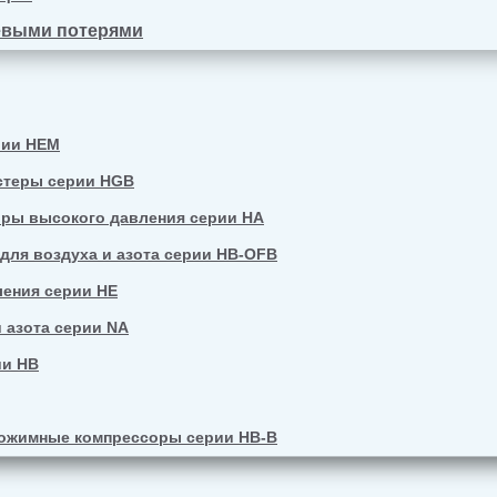
евыми потерями
рии HEM
стеры серии HGB
ры высокого давления серии HA
ля воздуха и азота серии HB-OFB
ения серии HE
 азота серии NA
ии HB
ожимные компрессоры серии HB-B