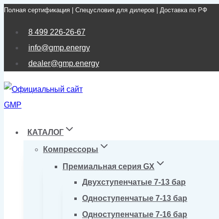
Полная сертификация | Спецусловия для дилеров | Доставка по РФ
Перейти
к
8 499 226-26-67
содержимому
info@gmp.energy
dealer@gmp.energy
КАТАЛОГ
Компрессоры
Премиальная серия GX
Двухступенчатые 7-13 бар
Одноступенчатые 7-13 бар
Одноступенчатые 7-16 бар