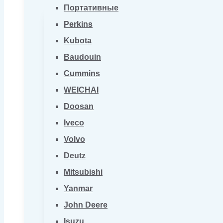
Портативные
Perkins
Kubota
Baudouin
Cummins
WEICHAI
Doosan
Iveco
Volvo
Deutz
Mitsubishi
Yanmar
John Deere
Isuzu