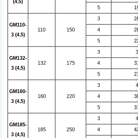
(4,5)
5
1
3
2
GM110-
110
150
4
2
3 (4,5)
5
2
3
GM132-
132
175
4
3
3 (4,5)
5
2
3
GM160-
160
220
4
3
3 (4,5)
5
3
3
GM185-
185
250
4
4
3 (4,5)