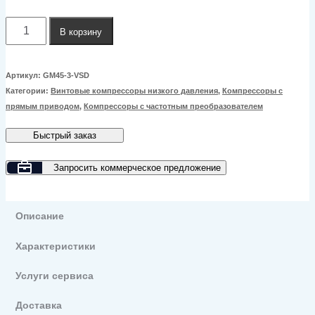
Количество
В корзину
товара
Винтовой
Артикул:
GM45-3-VSD
Категории:
Винтовые компрессоры низкого давления
,
Компрессоры с
компрессор
прямым приводом
,
Компрессоры с частотным преобразователем
GMP
Быстрый заказ
GM45-
3
Запросить коммерческое предложение
VSD
Описание
Характеристики
Услуги сервиса
Доставка