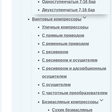
Одноступенчатые 7-16 бар
Двухступенчатые 7-16 бар
Винтовые компрессоры
Уличные компрессоры
С прямым приводом
С ременным приводом
С ресивером
С ресивером и осушителем
С ресивером и адсорбционным
осушителем
С осушителем
С частотным преобразователем
Безмасляные компрессоры
Сухие безмасляные