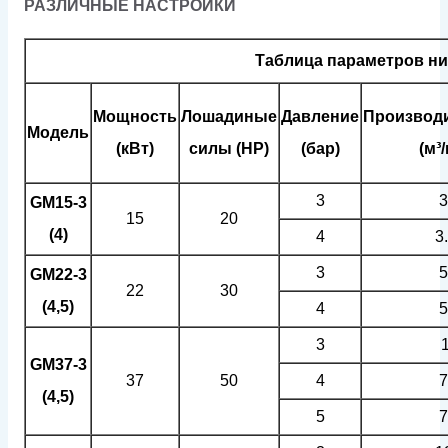
РАЗЛИЧНЫЕ НАСТРОЙКИ
Таблица параметров ни
Мощность
Лошадиные
Давление
Производ
Модель
(кВт)
силы (HP)
(бар)
(м³
3
3
GM15-3
15
20
(4)
4
3
3
5
GM22-3
22
30
(4,5)
4
5
3
GM37-3
37
50
4
7
(4,5)
5
7