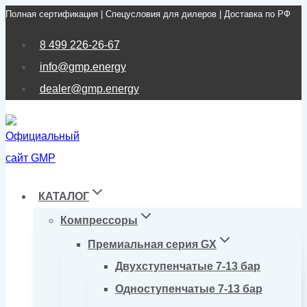
Полная сертификация | Спецусловия для дилеров | Доставка по РФ
Перейти
к
8 499 226-26-67
содержимому
info@gmp.energy
dealer@gmp.energy
КАТАЛОГ
Компрессоры
Премиальная серия GX
Двухступенчатые 7-13 бар
Одноступенчатые 7-13 бар