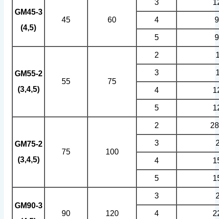
3
1
GM45-3
45
60
4
9
(4,5)
5
9
2
3
GM55-2
55
75
(3,4,5)
4
1
5
1
2
28
3
GM75-2
75
100
(3,4,5)
4
1
5
1
3
GM90-3
90
120
4
2