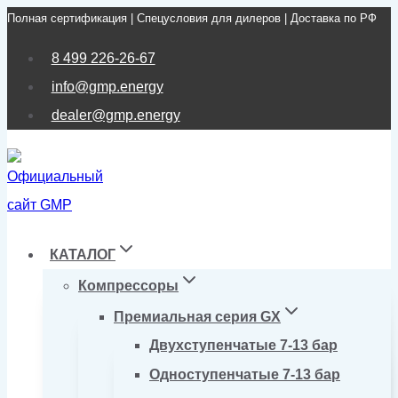
Полная сертификация | Спецусловия для дилеров | Доставка по РФ
Перейти
к
8 499 226-26-67
содержимому
info@gmp.energy
dealer@gmp.energy
КАТАЛОГ
Компрессоры
Премиальная серия GX
Двухступенчатые 7-13 бар
Одноступенчатые 7-13 бар