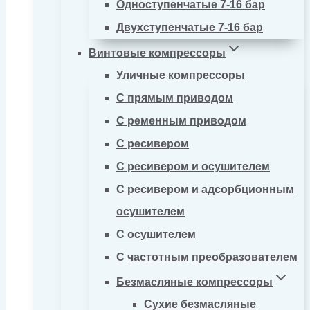
Одноступенчатые 7-16 бар
Двухступенчатые 7-16 бар
Винтовые компрессоры
Уличные компрессоры
С прямым приводом
С ременным приводом
С ресивером
С ресивером и осушителем
С ресивером и адсорбционным
осушителем
С осушителем
С частотным преобразователем
Безмасляные компрессоры
Сухие безмасляные