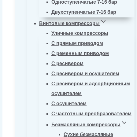
Одноступенчатые 7-16 бар
Двухступенчатые 7-16 бар
Винтовые компрессоры
Уличные компрессоры
С прямым приводом
С ременным приводом
С ресивером
С ресивером и осушителем
С ресивером и адсорбционным
осушителем
С осушителем
С частотным преобразователем
Безмасляные компрессоры
Сухие безмасляные