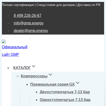
Полная сертификация | Спецусловия для дилеров | Доставка по РФ
Перейти
к
8 499 226-26-67
содержимому
info@gmp.energy
dealer@gmp.energy
КАТАЛОГ
Компрессоры
Премиальная серия GX
Двухступенчатые 7-13 бар
Одноступенчатые 7-13 бар