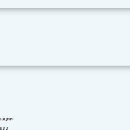
рации
ации