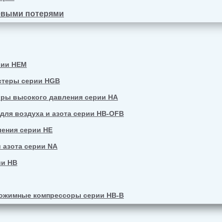
евыми потерями
рии HEM
стеры серии HGB
ры высокого давления серии HA
ля воздуха и азота серии HB-OFB
ения серии HE
 азота серии NA
ии HB
ожимные компрессоры серии HB-B