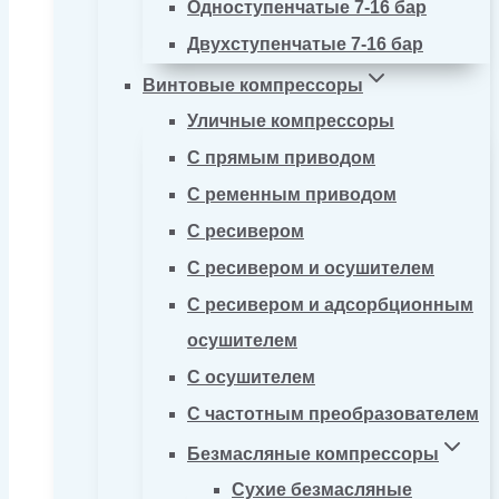
Одноступенчатые 7-16 бар
Двухступенчатые 7-16 бар
Винтовые компрессоры
Уличные компрессоры
С прямым приводом
С ременным приводом
С ресивером
С ресивером и осушителем
С ресивером и адсорбционным
осушителем
С осушителем
С частотным преобразователем
Безмасляные компрессоры
Сухие безмасляные