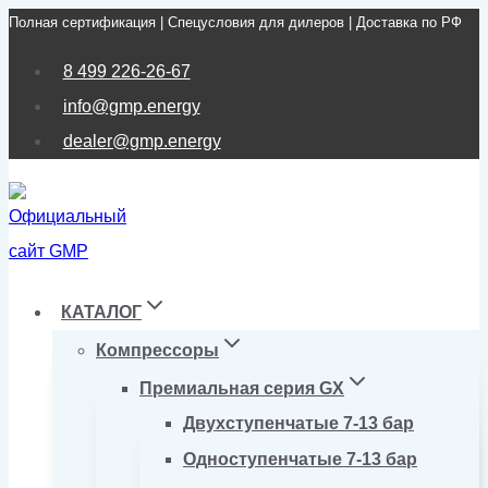
Полная сертификация | Спецусловия для дилеров | Доставка по РФ
Перейти
к
8 499 226-26-67
содержимому
info@gmp.energy
dealer@gmp.energy
КАТАЛОГ
Компрессоры
Премиальная серия GX
Двухступенчатые 7-13 бар
Одноступенчатые 7-13 бар