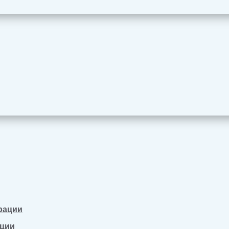
рации
ации