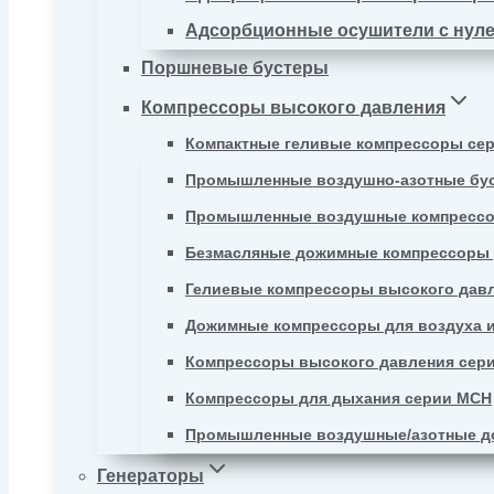
Адсорбционные осушители с нул
Поршневые бустеры
Компрессоры высокого давления
Компактные геливые компрессоры се
Промышленные воздушно-азотные бу
Промышленные воздушные компрессо
Безмасляные дожимные компрессоры д
Гелиевые компрессоры высокого давл
Дожимные компрессоры для воздуха и
Компрессоры высокого давления сер
Компрессоры для дыхания серии MCH
Промышленные воздушные/азотные д
Генераторы