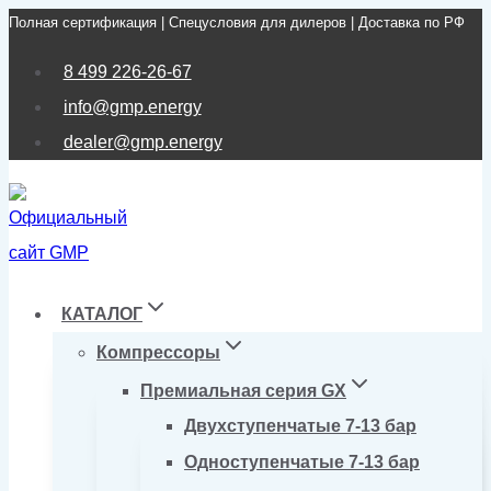
Полная сертификация | Спецусловия для дилеров | Доставка по РФ
Перейти
к
8 499 226-26-67
содержимому
info@gmp.energy
dealer@gmp.energy
КАТАЛОГ
Компрессоры
Премиальная серия GX
Двухступенчатые 7-13 бар
Одноступенчатые 7-13 бар