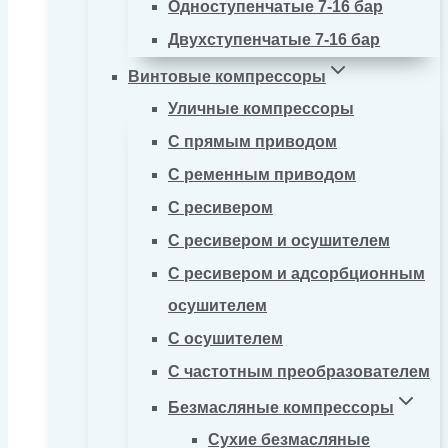
Одноступенчатые 7-16 бар
Двухступенчатые 7-16 бар
Винтовые компрессоры
Уличные компрессоры
С прямым приводом
С ременным приводом
С ресивером
С ресивером и осушителем
С ресивером и адсорбционным
осушителем
С осушителем
С частотным преобразователем
Безмасляные компрессоры
Сухие безмасляные