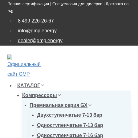
Полная сертификация | Спецусловия для дилеров | Доставка по
Перейти
РФ
к
8 499 226-26-67
содержимому
info@gmp.energy
dealer@gmp.energy
КАТАЛОГ
Компрессоры
Премиальная серия GX
Двухступенчатые 7-13 бар
Одноступенчатые 7-13 бар
Одноступенчатые 7-16 бар