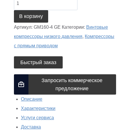
Количество
товара
В корзину
Винтовой
Артикул:
GM160-4 GE
Категории:
Винтовые
компрессор
компрессоры низкого давления
,
Компрессоры
GMP
с прямым приводом
GM160-
4
Быстрый заказ
GE
Запросить коммерческое
предложение
Описание
Характеристики
Услуги сервиса
Доставка