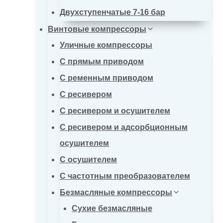
Двухступенчатые 7-16 бар
Винтовые компрессоры
Уличные компрессоры
С прямым приводом
С ременным приводом
С ресивером
С ресивером и осушителем
С ресивером и адсорбционным
осушителем
С осушителем
С частотным преобразователем
Безмасляные компрессоры
Сухие безмасляные