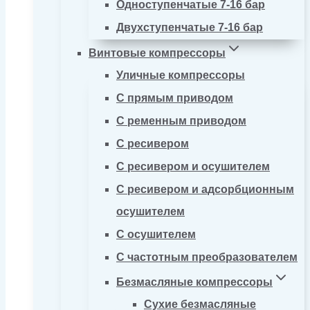
Одноступенчатые 7-16 бар
Двухступенчатые 7-16 бар
Винтовые компрессоры
Уличные компрессоры
С прямым приводом
С ременным приводом
С ресивером
С ресивером и осушителем
С ресивером и адсорбционным
осушителем
С осушителем
С частотным преобразователем
Безмасляные компрессоры
Сухие безмасляные