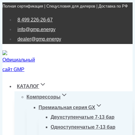
Полная сертификация | Спецусловия для дилеров | Доставка по РФ
Перейти
к
8 499 226-26-67
содержимому
info@gmp.energy
dealer@gmp.energy
КАТАЛОГ
Компрессоры
Премиальная серия GX
Двухступенчатые 7-13 бар
Одноступенчатые 7-13 бар