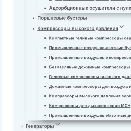
Адсорбционные осушители с нул
Поршневые бустеры
Компрессоры высокого давления
Компактные геливые компрессоры се
Промышленные воздушно-азотные бу
Промышленные воздушные компрессо
Безмасляные дожимные компрессоры д
Гелиевые компрессоры высокого давл
Дожимные компрессоры для воздуха и
Компрессоры высокого давления сер
Компрессоры для дыхания серии MCH
Промышленные воздушные/азотные д
Генераторы