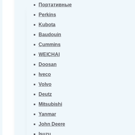
Портативные
Perkins
Kubota
Baudouin
Cummins
WEICHAI
Doosan
Iveco
Volvo
Deutz
Mitsubishi
Yanmar
John Deere
Isuzu