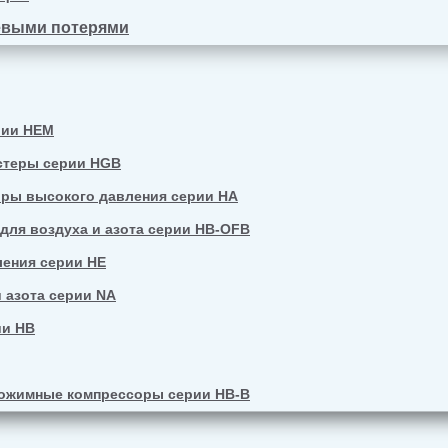
евыми потерями
рии HEM
стеры серии HGB
ры высокого давления серии HA
ля воздуха и азота серии HB-OFB
ения серии HE
 азота серии NA
ии HB
ожимные компрессоры серии HB-B