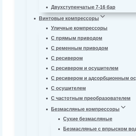
Двухступенчатые 7-16 бар
Винтовые компрессоры
Уличные компрессоры
С прямым приводом
С ременным приводом
С ресивером
С ресивером и осушителем
С ресивером и адсорбционным о
С осушителем
С частотным преобразователем
Безмасляные компрессоры
Сухие безмасляные
Безмасляные с впрыском во