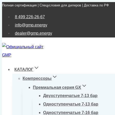
Полная сертификация | Спецусловия для дилеров | Доставка по РФ
Перейти
к
8 499 226-26-67
содержимому
info@gmp.energy
dealer@gmp.energy
КАТАЛОГ
Компрессоры
Премиальная серия GX
Двухступенчатые 7-13 бар
Одноступенчатые 7-13 бар
Одноступенчатые 7-16 бар