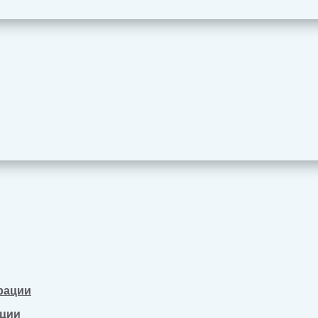
рации
ации