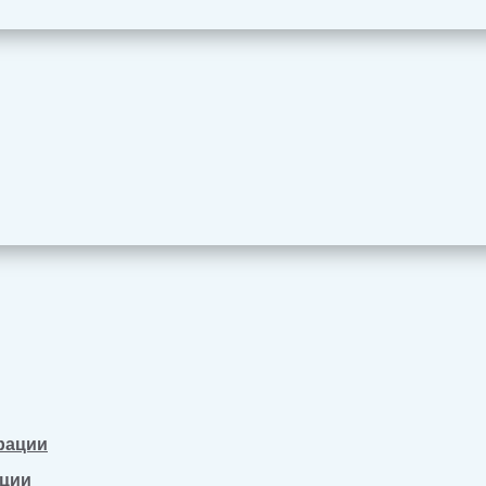
рации
ации