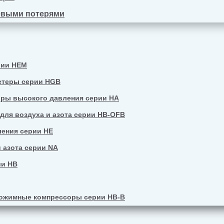
евыми потерями
рии HEM
стеры серии HGB
ры высокого давления серии HA
ля воздуха и азота серии HB-OFB
ения серии HE
 азота серии NA
ии HB
ожимные компрессоры серии HB-B