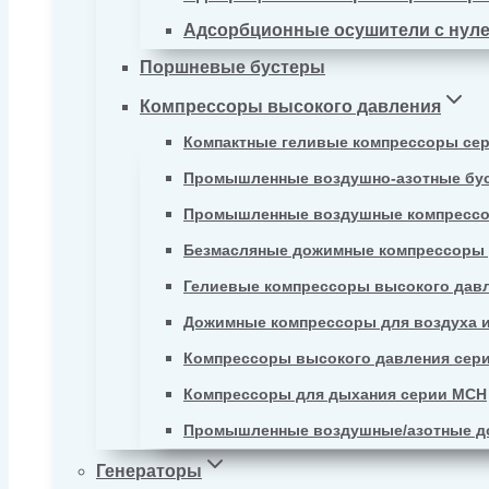
Адсорбционные осушители с нул
Поршневые бустеры
Компрессоры высокого давления
Компактные геливые компрессоры се
Промышленные воздушно-азотные бу
Промышленные воздушные компрессо
Безмасляные дожимные компрессоры д
Гелиевые компрессоры высокого давл
Дожимные компрессоры для воздуха и
Компрессоры высокого давления сер
Компрессоры для дыхания серии MCH
Промышленные воздушные/азотные д
Генераторы