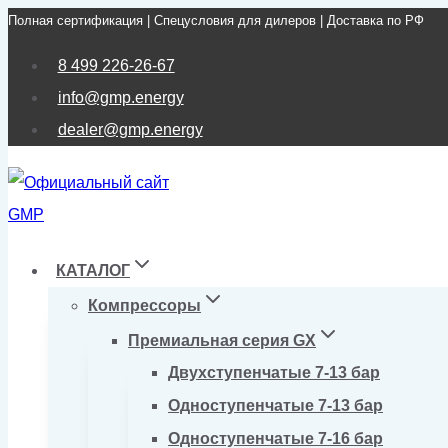
Полная сертификация | Спецусловия для дилеров | Доставка по РФ
Перейти
к
8 499 226-26-67
содержимому
info@gmp.energy
dealer@gmp.energy
КАТАЛОГ
Компрессоры
Премиальная серия GX
Двухступенчатые 7-13 бар
Одноступенчатые 7-13 бар
Одноступенчатые 7-16 бар