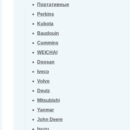
Портативные
Perkins
Kubota
Baudouin
Cummins
WEICHAI
Doosan
Iveco
Volvo
Deutz
Mitsubishi
Yanmar
John Deere
Isuzu