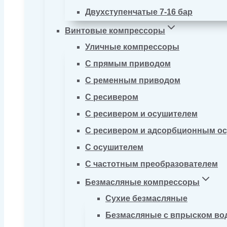
Двухступенчатые 7-16 бар
Винтовые компрессоры
Уличные компрессоры
С прямым приводом
С ременным приводом
С ресивером
С ресивером и осушителем
С ресивером и адсорбционным о
С осушителем
С частотным преобразователем
Безмасляные компрессоры
Сухие безмасляные
Безмасляные с впрыском во