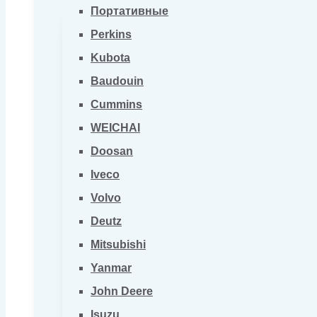
Портативные
Perkins
Kubota
Baudouin
Cummins
WEICHAI
Doosan
Iveco
Volvo
Deutz
Mitsubishi
Yanmar
John Deere
Isuzu