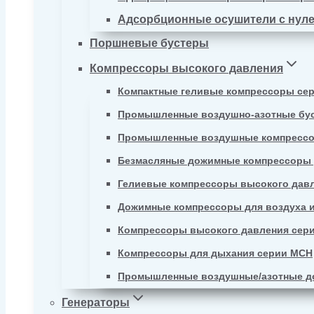
Адсорбционные осушители с нул
Поршневые бустеры
Компрессоры высокого давления
Компактные геливые компрессоры се
Промышленные воздушно-азотные бу
Промышленные воздушные компрессо
Безмасляные дожимные компрессоры д
Гелиевые компрессоры высокого давл
Дожимные компрессоры для воздуха и
Компрессоры высокого давления сер
Компрессоры для дыхания серии MCH
Промышленные воздушные/азотные д
Генераторы