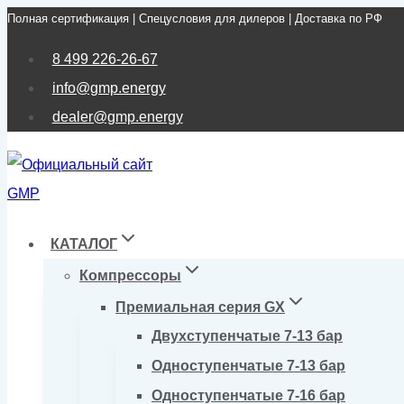
Полная сертификация | Спецусловия для дилеров | Доставка по РФ
Перейти
к
8 499 226-26-67
содержимому
info@gmp.energy
dealer@gmp.energy
КАТАЛОГ
Компрессоры
Премиальная серия GX
Двухступенчатые 7-13 бар
Одноступенчатые 7-13 бар
Одноступенчатые 7-16 бар