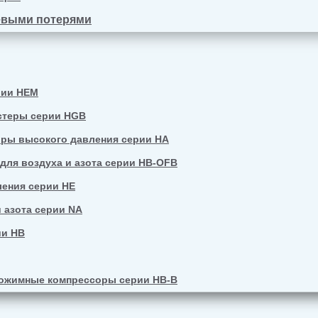
евыми потерями
рии HEM
стеры серии HGB
ры высокого давления серии HA
ля воздуха и азота серии HB-OFB
ения серии HE
 азота серии NA
ии HB
ожимные компрессоры серии HB-B