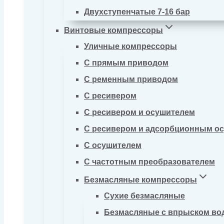
Двухступенчатые 7-16 бар
Винтовые компрессоры
Уличные компрессоры
С прямым приводом
С ременным приводом
С ресивером
С ресивером и осушителем
С ресивером и адсорбционным о
С осушителем
С частотным преобразователем
Безмасляные компрессоры
Сухие безмасляные
Безмасляные с впрыском во