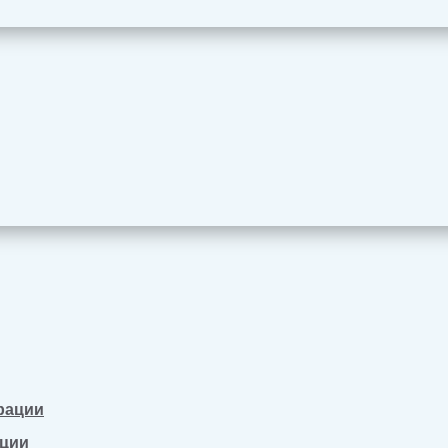
рации
ации