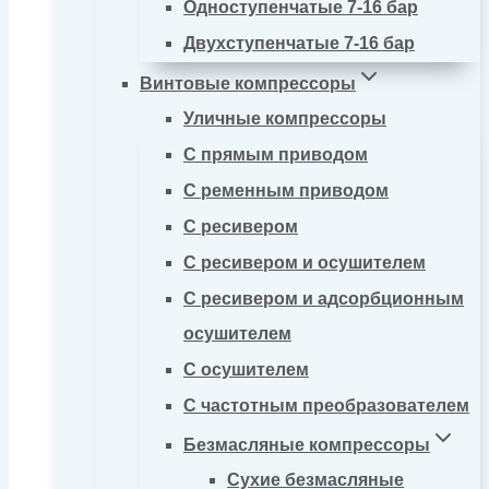
Одноступенчатые 7-16 бар
Двухступенчатые 7-16 бар
Винтовые компрессоры
Уличные компрессоры
С прямым приводом
С ременным приводом
С ресивером
С ресивером и осушителем
С ресивером и адсорбционным
осушителем
С осушителем
С частотным преобразователем
Безмасляные компрессоры
Сухие безмасляные