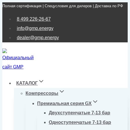
Полная сертификация | Спецусловия для дилеров | Доставка по РФ
Перейти
к
8 499 226-26-67
содержимому
info@gmp.energy
dealer@gmp.energy
КАТАЛОГ
Компрессоры
Премиальная серия GX
Двухступенчатые 7-13 бар
Одноступенчатые 7-13 бар