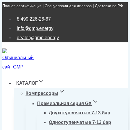
Полная сертификация | Спецусловия для дилеров | Доставка по РФ
Перейти
к
8 499 226-26-67
содержимому
info@gmp.energy
dealer@gmp.energy
КАТАЛОГ
Компрессоры
Премиальная серия GX
Двухступенчатые 7-13 бар
Одноступенчатые 7-13 бар