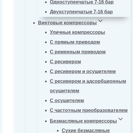
Одноступенчатые 7-16 бар
Двухступенчатые 7-16 бар
Винтовые компрессоры
Уличные компрессоры
С прямым приводом
С ременным приводом
С ресивером
С ресивером и осушителем
С ресивером и адсорбционным
осушителем
С осушителем
С частотным преобразователем
Безмасляные компрессоры
Сухие безмасляные