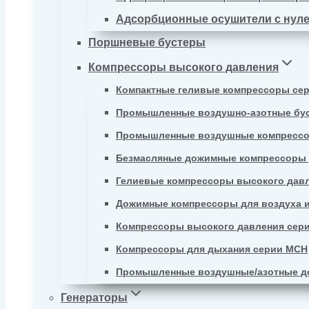
Адсорбционные осушители с нул
Поршневые бустеры
Компрессоры высокого давления
Компактные геливые компрессоры се
Промышленные воздушно-азотные бу
Промышленные воздушные компрессо
Безмасляные дожимные компрессоры д
Гелиевые компрессоры высокого давл
Дожимные компрессоры для воздуха и
Компрессоры высокого давления сер
Компрессоры для дыхания серии MCH
Промышленные воздушные/азотные д
Генераторы