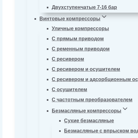
Двухступенчатые 7-16 бар
Винтовые компрессоры
Уличные компрессоры
С прямым приводом
С ременным приводом
С ресивером
С ресивером и осушителем
С ресивером и адсорбционным о
С осушителем
С частотным преобразователем
Безмасляные компрессоры
Сухие безмасляные
Безмасляные с впрыском во