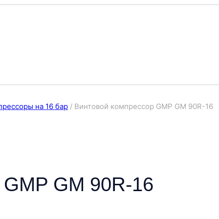
рессоры на 16 бар
/
Винтовой компрессор GMP GM 90R-16
р GMP GM 90R-16