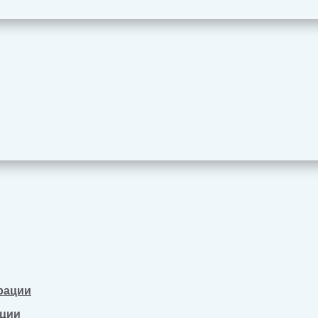
рации
ации