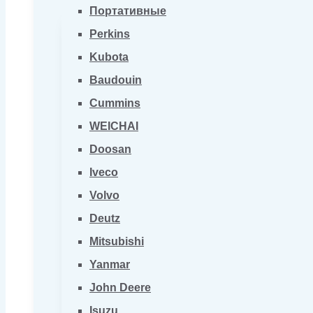
Портативные
Perkins
Kubota
Baudouin
Cummins
WEICHAI
Doosan
Iveco
Volvo
Deutz
Mitsubishi
Yanmar
John Deere
Isuzu