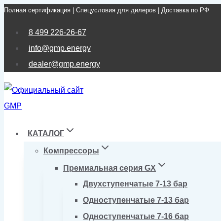
Полная сертификация | Спецусловия для дилеров | Доставка по РФ
Перейти
к
8 499 226-26-67
содержимому
info@gmp.energy
dealer@gmp.energy
КАТАЛОГ
Компрессоры
Премиальная серия GX
Двухступенчатые 7-13 бар
Одноступенчатые 7-13 бар
Одноступенчатые 7-16 бар