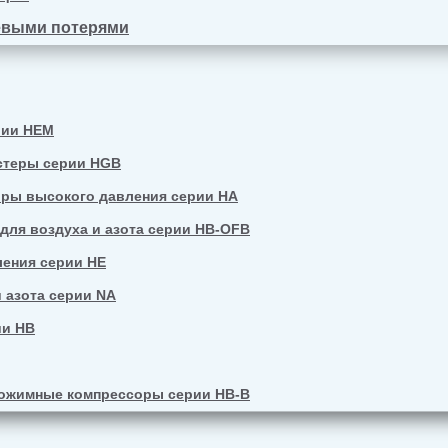
евыми потерями
рии HEM
стеры серии HGB
ры высокого давления серии HA
ля воздуха и азота серии HB-OFB
ения серии HE
 азота серии NA
ии HB
ожимные компрессоры серии HB-B