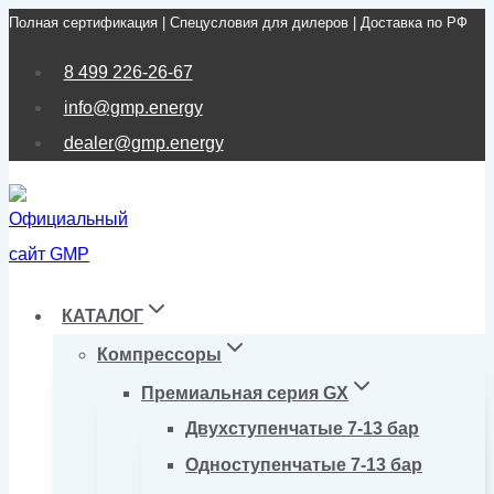
Полная сертификация | Спецусловия для дилеров | Доставка по РФ
Перейти
к
8 499 226-26-67
содержимому
info@gmp.energy
dealer@gmp.energy
КАТАЛОГ
Компрессоры
Премиальная серия GX
Двухступенчатые 7-13 бар
Одноступенчатые 7-13 бар