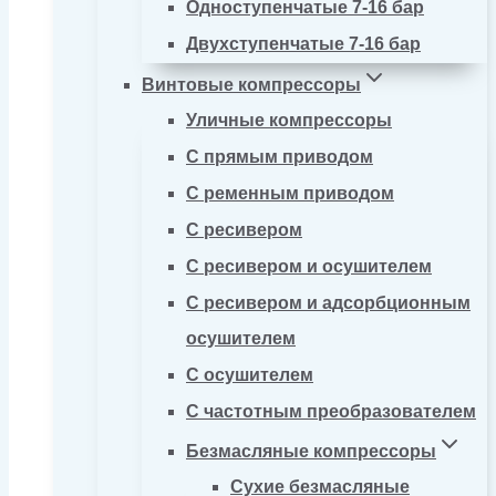
Одноступенчатые 7-16 бар
Двухступенчатые 7-16 бар
Винтовые компрессоры
Уличные компрессоры
С прямым приводом
С ременным приводом
С ресивером
С ресивером и осушителем
С ресивером и адсорбционным
осушителем
С осушителем
С частотным преобразователем
Безмасляные компрессоры
Сухие безмасляные