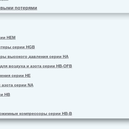
евыми потерями
рии HEM
стеры серии HGB
ры высокого давления серии HA
ля воздуха и азота серии HB-OFB
ения серии HE
 азота серии NA
ии HB
ожимные компрессоры серии HB-B