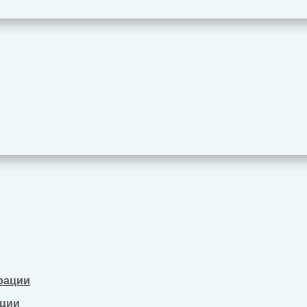
рации
ации