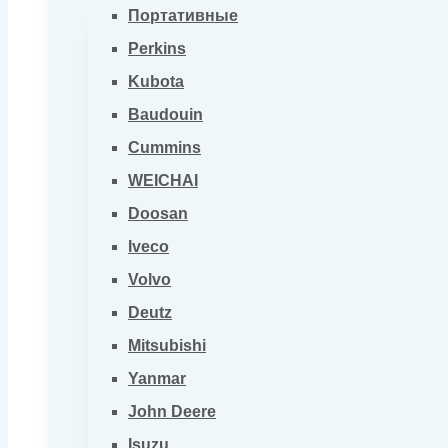
Портативные
Perkins
Kubota
Baudouin
Cummins
WEICHAI
Doosan
Iveco
Volvo
Deutz
Mitsubishi
Yanmar
John Deere
Isuzu