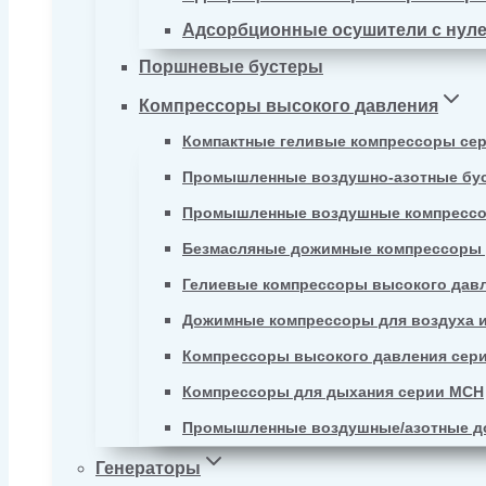
Адсорбционные осушители с нул
Поршневые бустеры
Компрессоры высокого давления
Компактные геливые компрессоры се
Промышленные воздушно-азотные бу
Промышленные воздушные компрессо
Безмасляные дожимные компрессоры д
Гелиевые компрессоры высокого давл
Дожимные компрессоры для воздуха и
Компрессоры высокого давления сер
Компрессоры для дыхания серии MCH
Промышленные воздушные/азотные д
Генераторы