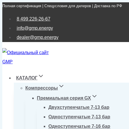
Полная сертификация | Спецусловия для дилеров | Доставка по РФ
Перейти
к
8 499 226-26-67
содержимому
info@gmp.energy
dealer@gmp.energy
КАТАЛОГ
Компрессоры
Премиальная серия GX
Двухступенчатые 7-13 бар
Одноступенчатые 7-13 бар
Одноступенчатые 7-16 бар