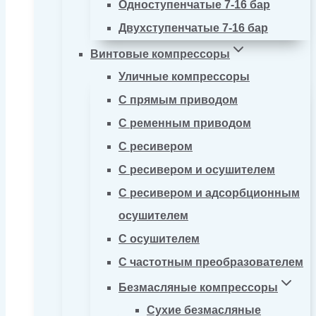
Одноступенчатые 7-16 бар
Двухступенчатые 7-16 бар
Винтовые компрессоры
Уличные компрессоры
С прямым приводом
С ременным приводом
С ресивером
С ресивером и осушителем
С ресивером и адсорбционным
осушителем
С осушителем
С частотным преобразователем
Безмасляные компрессоры
Сухие безмасляные