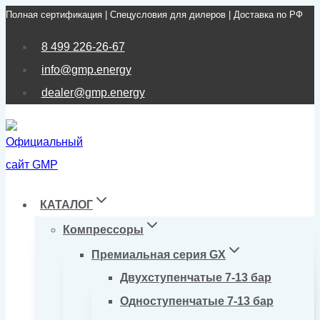
Полная сертификация | Спецусловия для дилеров | Доставка по РФ
Перейти
к
8 499 226-26-67
содержимому
info@gmp.energy
dealer@gmp.energy
КАТАЛОГ
Компрессоры
Премиальная серия GX
Двухступенчатые 7-13 бар
Одноступенчатые 7-13 бар