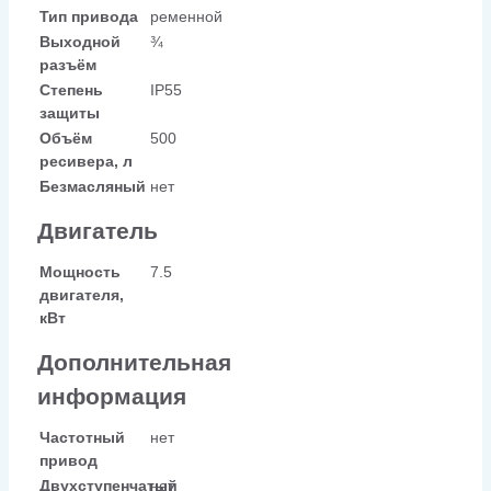
Тип привода
ременной
Выходной
¾
разъём
Степень
IP55
защиты
Объём
500
ресивера, л
Безмасляный
нет
Двигатель
Мощность
7.5
двигателя,
кВт
Дополнительная
информация
Частотный
нет
привод
Двухступенчатый
нет