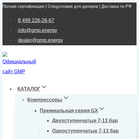
Полная сертификация | Спецусловия для дилеров | Доставка по РФ
Перейти
к
8 499 226-26-67
содержимому
info@gmp.energy
dealer@gmp.energy
КАТАЛОГ
Компрессоры
Премиальная серия GX
Двухступенчатые 7-13 бар
Одноступенчатые 7-13 бар