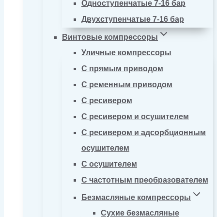
Одноступенчатые 7-16 бар
Двухступенчатые 7-16 бар
Винтовые компрессоры
Уличные компрессоры
С прямым приводом
С ременным приводом
С ресивером
С ресивером и осушителем
С ресивером и адсорбционным
осушителем
С осушителем
С частотным преобразователем
Безмасляные компрессоры
Сухие безмасляные