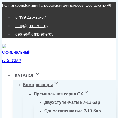
Полная сертификация | Спецусловия для дилеров | Доставка по РФ
Перейти
к
8 499 226-26-67
содержимому
info@gmp.energy
dealer@gmp.energy
КАТАЛОГ
Компрессоры
Премиальная серия GX
Двухступенчатые 7-13 бар
Одноступенчатые 7-13 бар