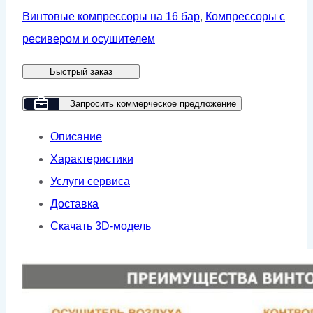
GMP
Винтовые компрессоры на 16 бар
,
Компрессоры с
GM
ресивером и осушителем
7.5-
Быстрый заказ
16-
500D
Запросить коммерческое предложение
GE
Описание
VSD
Характеристики
(для
Услуги сервиса
лазера)
Доставка
Скачать 3D-модель