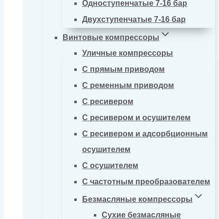
Одноступенчатые 7-16 бар
Двухступенчатые 7-16 бар
Винтовые компрессоры
Уличные компрессоры
С прямым приводом
С ременным приводом
С ресивером
С ресивером и осушителем
С ресивером и адсорбционным
осушителем
С осушителем
С частотным преобразователем
Безмасляные компрессоры
Сухие безмасляные