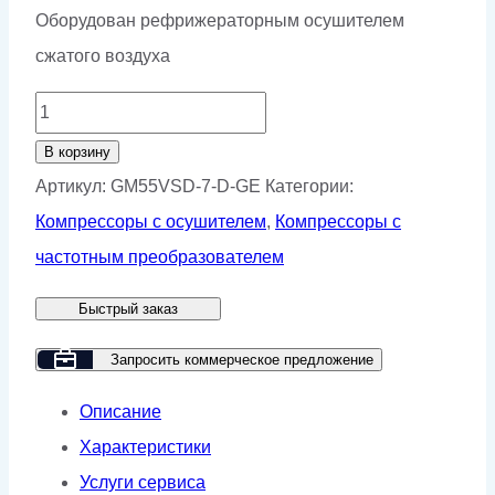
Оборудован рефрижераторным осушителем
сжатого воздуха
Количество
товара
В корзину
Винтовой
Артикул:
GM55VSD-7-D-GE
Категории:
компрессор
Компрессоры с осушителем
,
Компрессоры с
GMP
частотным преобразователем
GM
Быстрый заказ
55-
7D
Запросить коммерческое предложение
VSD
Описание
GE/HB
Характеристики
Услуги сервиса