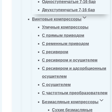
Одноступенчатые 7-16 бар
Двухступенчатые 7-16 бар
Винтовые компрессоры
Уличные компрессоры
С прямым приводом
С ременным приводом
С ресивером
С ресивером и осушителем
С ресивером и адсорбционным
осушителем
С осушителем
С частотным преобразователем
Безмасляные компрессоры
Сухие безмасляные