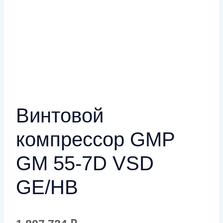
Винтовой
компрессор GMP
GM 55-7D VSD
GE/HB