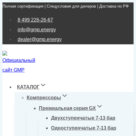
Полная сертификация | Спецусловия для дилеров | Доставка по РФ
Перейти
к
8 499 226-26-67
содержимому
info@gmp.energy
dealer@gmp.energy
КАТАЛОГ
Компрессоры
Премиальная серия GX
Двухступенчатые 7-13 бар
Одноступенчатые 7-13 бар